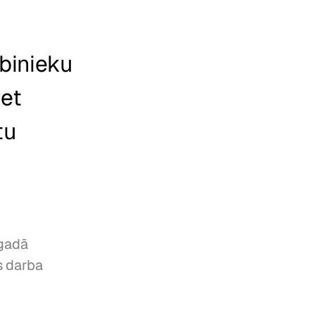
binieku 
et 
u 
gadā 
 darba 