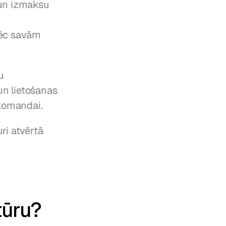
un izmaksu 
ēc savām 
 
n lietošanas 
 komandai.
i atvērtā 
tūru?