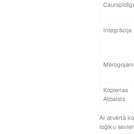
Caurspīdī
Integrācija
Mērogojam
Kopienas 
Atbalsts
Ar atvērtā ko
loģiku saviem