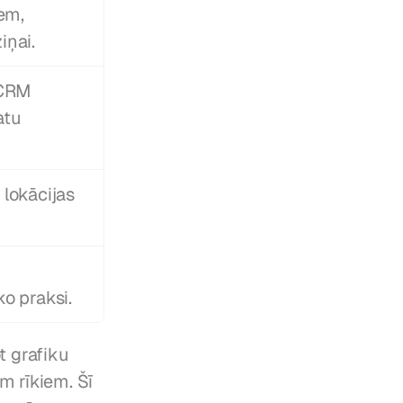
m, 
iņai.
CRM 
tu 
okācijas 
o praksi.
 grafiku 
 rīkiem. Šī 