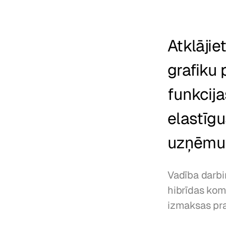
Atklājie
grafiku 
funkcija
elastīgu
uzņēmu
Vadība darbin
hibrīdas kom
izmaksas pra