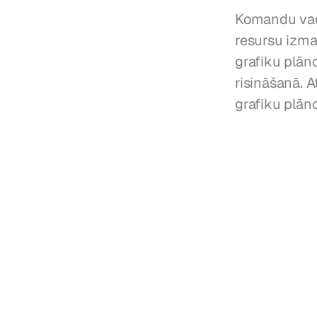
Komandu vadī
resursu izma
grafiku plāno
risināšanā. 
grafiku plān