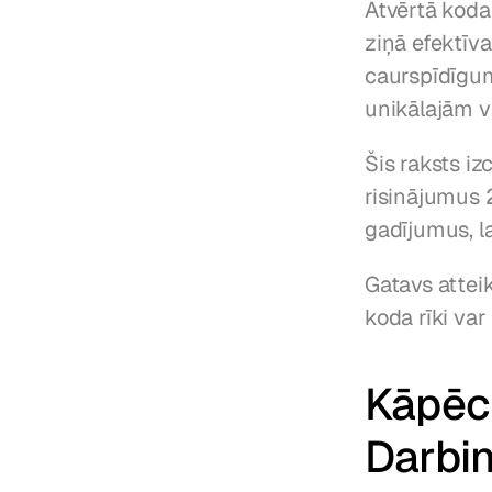
Atvērtā koda
ziņā efektīva
caurspīdīgum
unikālajām v
Šis raksts iz
risinājumus 
gadījumus, la
Gatavs atteik
koda rīki va
Kāpēc 
Darbi