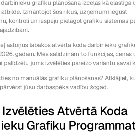
 darbinieku grafiku plānošana izceļas kā elastīga 
 atbilde. Izmantojot šos rīkus, uzņēmumi iegūst 
u, kontroli un iespēju pielāgot grafiku sistēmas p
ajadzībām.
ceļ astoņus labākos atvērtā koda darbinieku grafiku
2026. gadam. Mēs salīdzinām to funkcijas, cenas u
i palīdzētu jums izvēlēties pareizo variantu savai
ties no manuālās grafiku plānošanas? Atklājiet, kur
r pārvērst jūsu darbaspēka vadību šogad.
Izvēlēties Atvērtā Koda 
nieku Grafiku Programma