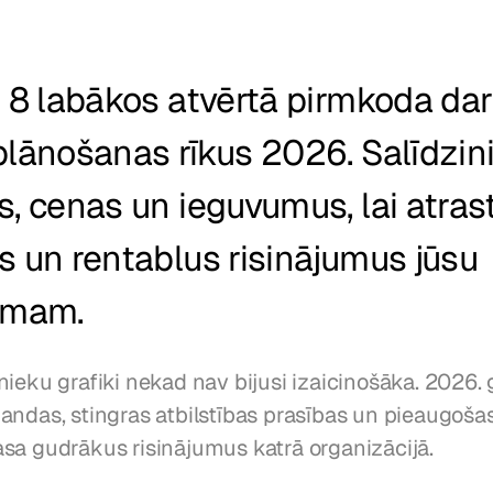
t 8 labākos atvērtā pirmkoda dar
plānošanas rīkus 2026. Salīdzini
s, cenas un ieguvumus, lai atrast
s un rentablus risinājumus jūsu 
mam.
ieku grafiki nekad nav bijusi izaicinošāka. 2026. 
andas, stingras atbilstības prasības un pieaugošas
sa gudrākus risinājumus katrā organizācijā.