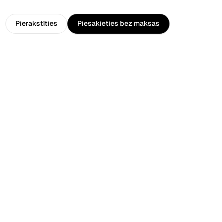
ge
Pierakstīties
Piesakieties bez maksas