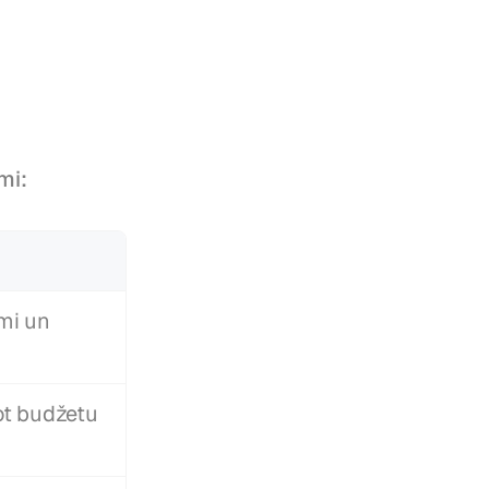
mi:
i un 
t budžetu 