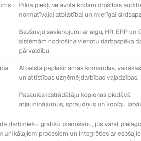
gums
Pilna piekļuve avota kodam drošības auditie
normatīvajai atbilstībai un mierīgai sirdsapz
Bezšuvju savienojumi ar algu, HR, ERP un 
sistēmām nodrošina vienotu darbaspēka da
pārvaldību.
ība
Atbalsta paplašināmas komandas, vairākas l
un attīstības uzņēmējdarbības vajadzības.
Pasaules izstrādātāju kopienas piedāvā 
atjauninājumus, spraudņus un kopīgu labāk
da darbinieku grafiku plānošanu, jūs varat pielāgot
 unikālajiem procesiem un integrēties ar esošajiem