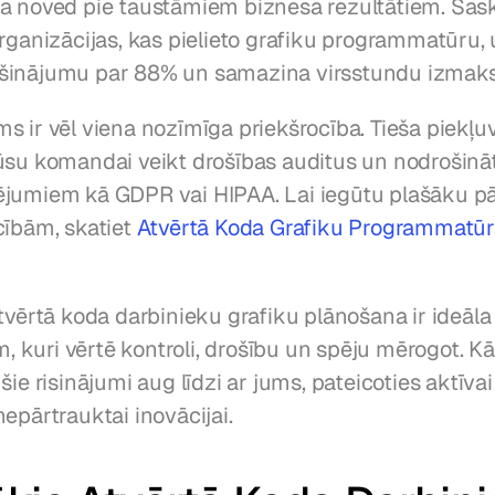
a noved pie taustāmiem biznesa rezultātiem. Sask
rganizācijas, kas pielieto grafiku programmatūru, 
šinājumu par 88% un samazina virsstundu izmaks
 ir vēl viena nozīmīga priekšrocība. Tieša piekļuv
ūsu komandai veikt drošības auditus un nodrošināt 
jumiem kā GDPR vai HIPAA. Lai iegūtu plašāku pā
ībām, skatiet 
Atvērtā Koda Grafiku Programmatū
tvērtā koda darbinieku grafiku plānošana ir ideāla 
kuri vērtē kontroli, drošību un spēju mērogot. Kā 
šie risinājumi aug līdzi ar jums, pateicoties aktīvai
epārtrauktai inovācijai.