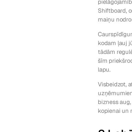
pielāgojamīb
Shiftboard, o
maiņu nodro
Caurspīdīgums
kodam ļauj j
tādām regulē
šīm priekšroc
lapu.
Visbeidzot, a
uzņēmumiem, 
bizness aug, 
kopienai un n