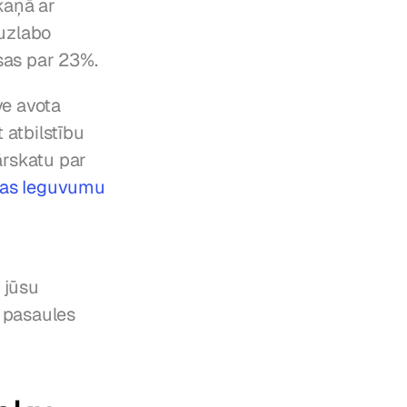
aņā ar 
uzlabo 
as par 23%.
e avota 
atbilstību 
rskatu par 
ras Ieguvumu
jūsu 
 pasaules 