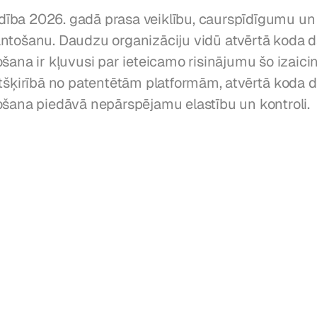
ba 2026. gadā prasa veiklību, caurspīdīgumu un 
ntošanu. Daudzu organizāciju vidū atvērtā koda d
šana ir kļuvusi par ieteicamo risinājumu šo izaici
Atšķirībā no patentētām platformām, atvērtā koda d
ošana piedāvā nepārspējamu elastību un kontroli.