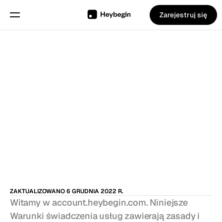
Zarejestruj się
Wybierz język
Angielski
Funkcje
Planowanie grafików
Ewidencja czasu pracy
Raporty
Aplikacja Mobilna
ZAKTUALIZOWANO 6 GRUDNIA 2022 R.
Inteligentny Kiosk
Witamy w
account.heybegin.com
. Niniejsze 
Warunki świadczenia usług zawierają zasady i 
Stworzony dla