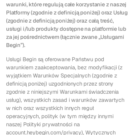
warunki, które regulują całe korzystanie z naszej 
Platformy (zgodnie z definicją poniżej) oraz Usług 
Restauracje
(zgodnie z definicją poniżej) oraz całą treść, 
usługi i/lub produkty dostępne na platformie lub 
Puby
za jej pośrednictwem (łącznie zwane „Usługami 
Piekarnie
Begin”).
Serwis cateringowy
Usługi Begin są oferowane Państwu pod 
warunkiem zaakceptowania, bez modyfikacji (z 
Pizzerie
wyjątkiem Warunków Specjalnych (zgodnie z 
definicją poniżej) uzgodnionych przez strony 
Cennik
zgodnie z niniejszymi Warunkami świadczenia 
usług), wszystkich zasad i warunków zawartych 
w nich oraz wszystkich innych reguł 
operacyjnych, polityk (w tym między innymi 
naszej Polityki prywatności na 
account.heybegin.com/privacy
), Wytycznych 