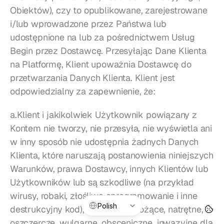
Obiektów), czy to opublikowane, zarejestrowane 
i/lub wprowadzone przez Państwa lub 
udostępnione na lub za pośrednictwem Usług 
Begin przez Dostawcę. Przesyłając Dane Klienta 
na Platformę, Klient upoważnia Dostawcę do 
przetwarzania Danych Klienta. Klient jest 
odpowiedzialny za zapewnienie, że:
a.Klient i jakikolwiek Użytkownik powiązany z 
Kontem nie tworzy, nie przesyła, nie wyświetla ani 
w inny sposób nie udostępnia żadnych Danych 
Klienta, które naruszają postanowienia niniejszych 
Warunków, prawa Dostawcy, innych Klientów lub 
Użytkowników lub są szkodliwe (na przykład 
wirusy, robaki, złośliwe oprogramowanie i inne 
Select Language
Polish
destrukcyjny kod), obraźliwe, grożące, natrętne, 
oszczercze, wulgarne, obsceniczne, inwazyjne dla 