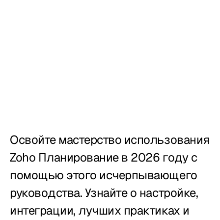
Учет рабочего 
времени
Отчёты
Мобильное 
приложение
Умный киоск
Создан для
Освойте мастерство использования 
Рестораны
Zoho Планирование в 2026 году с 
Пабы
помощью этого исчерпывающего 
Пекарни
руководства. Узнайте о настройке, 
интеграции, лучших практиках и 
Обслуживание