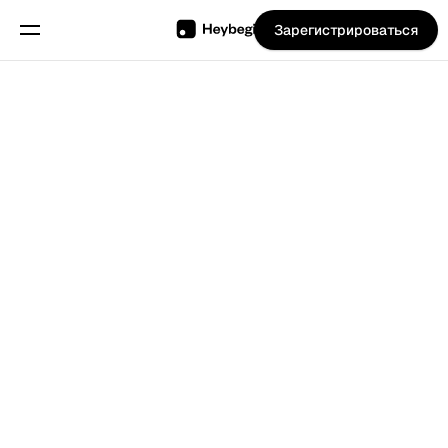
Зарегистрироваться
Программное
обеспечение
для
обслуживания
компаний,
таких как
рестораны и
Выберите язык
т.д., для
Назад к Блогу
управления их
сменами,
расписаниями
и
отслеживания
времени.
Функции
Планирование