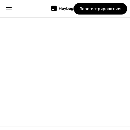
Зарегистрироваться
Программное
обеспечение
для
обслуживания
компаний,
Попробуйте бесплатно
НАЧАТЬ
таких как
рестораны и
Выберите язык
т.д., для
управления их
сменами,
расписаниями
и
отслеживания
времени.
Функции
Планирование