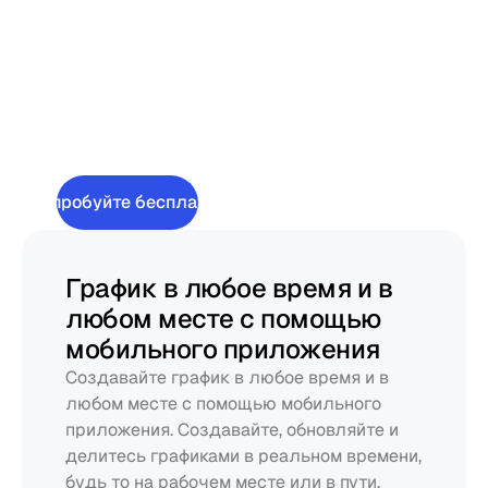
Учет рабочего 
времени
Отчёты
Быстро
создавайте
Мобильное 
графики
и
сохраняйте
их
приложение
гибкими.
Попробуйте бесплатно
Умный киоск
Создан для
График в любое время и в 
любом месте с помощью 
Рестораны
мобильного приложения
Пабы
Создавайте график в любое время и в 
любом месте с помощью мобильного 
Пекарни
приложения. Создавайте, обновляйте и 
делитесь графиками в реальном времени, 
Обслуживание
будь то на рабочем месте или в пути. 