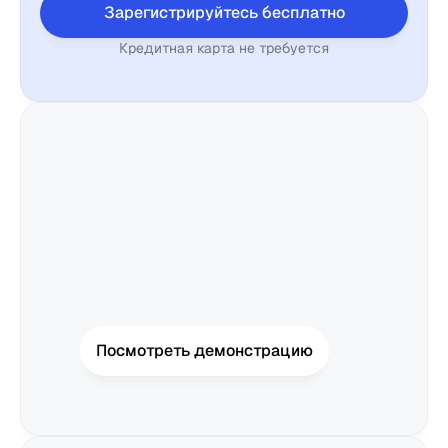
Учет рабочего 
Зарегистрируйтесь бесплатно
времени
Кредитная карта не требуется
4,500 
Отчёты
Мобильное 
приложение
Умный киоск
Создан для
Рестораны
Пабы
Посмотреть демонстрацию
Пекарни
Обслуживание