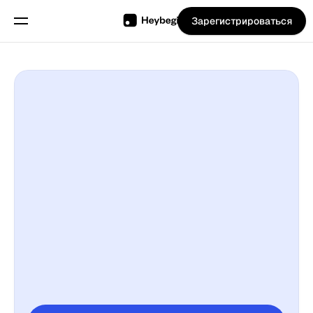
Зарегистрироваться
Программное
обеспечение
для
обслуживания
компаний,
таких как
рестораны и
Выберите язык
т.д., для
управления их
сменами,
расписаниями
и
отслеживания
времени.
Функции
Планирование