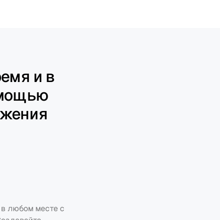
емя и в 
мощью 
ожения
в любом месте с 