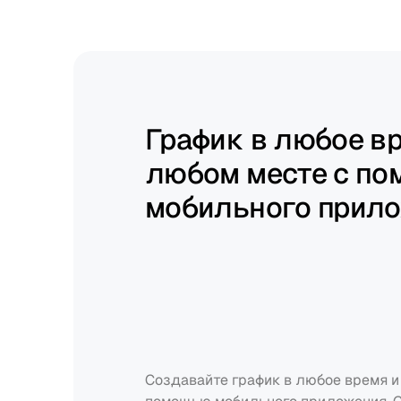
гибкими.
График в любое вр
любом месте с по
мобильного прил
Создавайте график в любое время и 