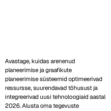
Loodud
Restoranid
Kõrtsid
Pagariärid
Toitlustus
Avastage, kuidas arenenud 
Pizzeriad
planeerimise ja graafikute 
Hinnad
planeerimise süsteemid optimeerivad 
ressursse, suurendavad tõhusust ja 
integreerivad uusi tehnoloogiaid aastal 
2026. Alusta oma tegevuste 