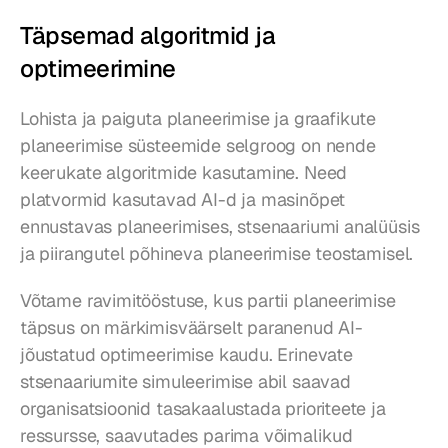
Täpsemad algoritmid ja 
optimeerimine
Lohista ja paiguta planeerimise ja graafikute 
planeerimise süsteemide selgroog on nende 
keerukate algoritmide kasutamine. Need 
platvormid kasutavad AI-d ja masinõpet 
ennustavas planeerimises, stsenaariumi analüüsis 
ja piirangutel põhineva planeerimise teostamisel.
Võtame ravimitööstuse, kus partii planeerimise 
täpsus on märkimisväärselt paranenud AI-
jõustatud optimeerimise kaudu. Erinevate 
stsenaariumite simuleerimise abil saavad 
organisatsioonid tasakaalustada prioriteete ja 
ressursse, saavutades parima võimalikud 