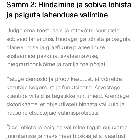
Samm 2: Hindamine ja sobiva lohista 
ja paiguta lahenduse valimine
Uurige oma tööstusele ja ettevõtte suurusele 
sobivaid lahendusi. Hindage iga lohista ja paiguta 
planeerimise ja graafikute planeerimise 
süsteemide pakkujat skaleeritavuse, 
integratsioonivõime ja tarnija toe põhjal.
Paluge demosid ja proovikasutust, et võrrelda 
kasutaja kogemust ja funktsioone. Arvestage 
klientide viiteid ja tegelikke juhtumeid. Arendage 
skoorikaarte, et objektiivselt hinnata valikuid ja 
kaasake otsustajaid valimisprotsessi.
Õige lohista ja paiguta valimine tagab sujuvama 
juurutamise ja maksimeerib pikaajalist väärtust 