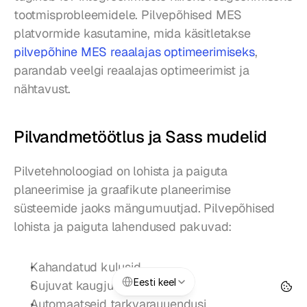
tootmisprobleemidele. Pilvepõhised MES 
platvormide kasutamine, mida käsitletakse 
pilvepõhine MES reaalajas optimeerimiseks
, 
parandab veelgi reaalajas optimeerimist ja 
nähtavust.
Pilvandmetöötlus ja Sass mudelid
Pilvetehnoloogiad on lohista ja paiguta 
planeerimise ja graafikute planeerimise 
süsteemide jaoks mängumuutjad. Pilvepõhised 
lohista ja paiguta lahendused pakuvad:
Kahandatud kulusid
Select Language
Eesti keel
Sujuvat kaugjuurdepääsu
Automaatseid tarkvarauuendusi