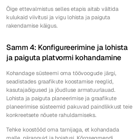
Õige ettevalmistus selles etapis aitab vältida 
kulukaid viivitusi ja vigu lohista ja paiguta 
rakendamise käigus.
Samm 4: Konfigureerimine ja lohista 
ja paiguta platvormi kohandamine
Kohandage süsteemi oma töövoogude järgi, 
seadistades graafikute koostamise reeglid, 
kasutajaõigused ja jõudluse armatuurlauad. 
Lohista ja paiguta planeerimise ja graafikute 
planeerimise süsteemid pakuvad paindlikkust teie 
konkreetsete nõuete rahuldamiseks.
Tehke koostööd oma tarnijaga, et kohandada 
malle, piiranguid ja hoiatusi. Kõrgsegmendi 