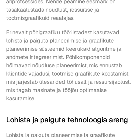
äriprotsessides. Nende peamine eesmärk on 
tasakaalustada nõudlust, ressursse ja 
tootmisgraafikuid reaalajas.
Erinevalt põhigraafiku tööriistadest kasutavad 
lohista ja paiguta planeerimise ja graafikute 
planeerimise süsteemid keerukaid algoritme ja 
andmete integreerimist. Põhikomponendid 
hõlmavad nõudluse planeerimist, mis ennustab 
klientide vajadusi, tootmise graafikute koostamist, 
mis järjestab ülesanded tõhusalt ja ressursijaotust, 
mis tagab masinate ja tööjõu optimaalse 
kasutamise.
Lohista ja paiguta tehnoloogia areng
Lohista ja paiguta planeerimise ja graafikute 