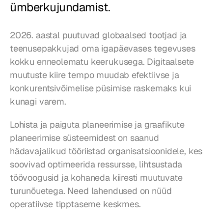
ümberkujundamist.
2026. aastal puutuvad globaalsed tootjad ja 
teenusepakkujad oma igapäevases tegevuses 
kokku enneolematu keerukusega. Digitaalsete 
muutuste kiire tempo muudab efektiivse ja 
konkurentsivõimelise püsimise raskemaks kui 
kunagi varem.
Lohista ja paiguta planeerimise ja graafikute 
planeerimise süsteemidest on saanud 
hädavajalikud tööriistad organisatsioonidele, kes 
soovivad optimeerida ressursse, lihtsustada 
töövoogusid ja kohaneda kiiresti muutuvate 
turunõuetega. Need lahendused on nüüd 
operatiivse tipptaseme keskmes.