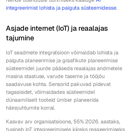
integreerimist lohista ja paiguta süsteemidesse
.
Asjade internet (IoT) ja reaalajas 
tajumine
IoT seadmete integratsioon võimaldab lohista ja 
paiguta planeerimise ja graafikute planeerimise 
süsteemidel juurde pääseda reaalajas andmetele 
masina staatuse, varude taseme ja tööjõu 
saadavuse kohta. Sensorid pakuvad pidevat 
tagasisidet, võimaldades süsteemidel 
dünaamiliselt tooteid ümber planeerida 
häirejuhtumite korral.
Kasvav arv organisatsioone, 55% 2026. aastaks, 
tugineb IoT integreerimisele kiireks reageerimiseks 