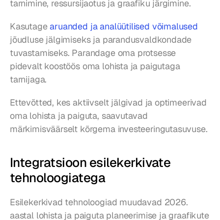
tarnimine, ressursijaotus ja graafiku järgimine.
Kasutage 
aruanded ja analüütilised võimalused
jõudluse jälgimiseks ja parandusvaldkondade 
tuvastamiseks. Parandage oma protsesse 
pidevalt koostöös oma lohista ja paigutaga 
tarnijaga.
Ettevõtted, kes aktiivselt jälgivad ja optimeerivad 
oma lohista ja paiguta, saavutavad 
märkimisväärselt kõrgema investeeringutasuvuse.
Integratsioon esilekerkivate 
tehnoloogiatega 
Esilekerkivad tehnoloogiad muudavad 2026. 
aastal lohista ja paiguta planeerimise ja graafikute 