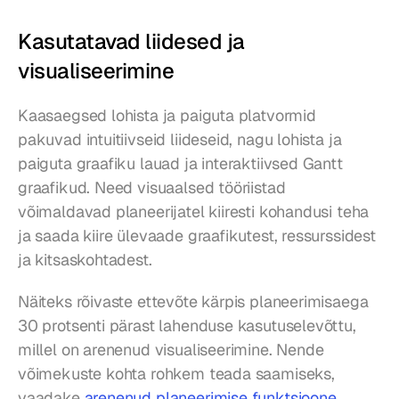
Kasutatavad liidesed ja 
visualiseerimine
Kaasaegsed lohista ja paiguta platvormid 
pakuvad intuitiivseid liideseid, nagu lohista ja 
paiguta graafiku lauad ja interaktiivsed Gantt 
graafikud. Need visuaalsed tööriistad 
võimaldavad planeerijatel kiiresti kohandusi teha 
ja saada kiire ülevaade graafikutest, ressurssidest 
ja kitsaskohtadest.
Näiteks rõivaste ettevõte kärpis planeerimisaega 
30 protsenti pärast lahenduse kasutuselevõttu, 
millel on arenenud visualiseerimine. Nende 
võimekuste kohta rohkem teada saamiseks, 
vaadake 
arenenud planeerimise funktsioone
.