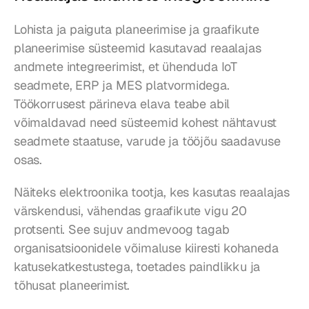
Lohista ja paiguta planeerimise ja graafikute 
planeerimise süsteemid kasutavad reaalajas 
andmete integreerimist, et ühenduda IoT 
seadmete, ERP ja MES platvormidega. 
Töökorrusest pärineva elava teabe abil 
võimaldavad need süsteemid kohest nähtavust 
seadmete staatuse, varude ja tööjõu saadavuse 
osas.
Näiteks elektroonika tootja, kes kasutas reaalajas 
värskendusi, vähendas graafikute vigu 20 
protsenti. See sujuv andmevoog tagab 
organisatsioonidele võimaluse kiiresti kohaneda 
katusekatkestustega, toetades paindlikku ja 
tõhusat planeerimist.