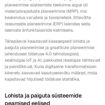
planeerimise süsteemide teekonna algus oli 
materjalivajaduste planeerimine (MRP), mis 
keskendus varudele ja toorainetele. Ettevõtte 
ressursside planeerimine (ERP) laiendas seda 
laiemate ärifunktsioonide katmiseks.
Tänapäeval kasutavad kaasaegsed lohista ja 
paiguta planeerimise ja graafikute planeerimise 
lahendused tööstuse 4.0 tehnoloogiaid, 
sealhulgas IoT ja AI, pakkudes reaalajas nähtavust 
ja paindlikkust. Kuna digitaalne transformatsioon 
kiireneb, kasvavad kasutuselevõtu määrad, mida 
kajastavad hiljutised tööstuse statistika.
Lohista ja paiguta süsteemide 
peamised eelised