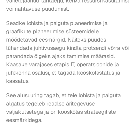
vahelejäänud tähtaegu, kehva ressursi kasutamist 
või nähtavuse puudumist.
Seadke lohista ja paiguta planeerimise ja 
graafikute planeerimise süsteemidele 
mõõdetavad eesmärgid. Näiteks püüdes 
lühendada juhtivusaegu kindla protsendi võrra või 
parandada õigeks ajaks tarnimise määrasid. 
Kaasake varajases etapis IT, operatsioonide ja 
juhtkonna osalusi, et tagada kooskõlastatus ja 
kaasatus.
See alusuuring tagab, et teie lohista ja paiguta 
algatus tegeleb reaalse äritegevuse 
väljakutsetega ja on kooskõlas strateegiliste 
eesmärkidega.