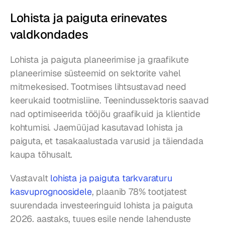
Lohista ja paiguta erinevates 
valdkondades
Lohista ja paiguta planeerimise ja graafikute 
planeerimise süsteemid on sektorite vahel 
mitmekesised. Tootmises lihtsustavad need 
keerukaid tootmisliine. Teenindussektoris saavad 
nad optimiseerida tööjõu graafikuid ja klientide 
kohtumisi. Jaemüüjad kasutavad lohista ja 
paiguta, et tasakaalustada varusid ja täiendada 
kaupa tõhusalt.
Vastavalt 
lohista ja paiguta tarkvaraturu 
kasvuprognoosidele
, plaanib 78% tootjatest 
suurendada investeeringuid lohista ja paiguta 
2026. aastaks, tuues esile nende lahenduste 