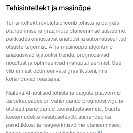
Tehisintellekt ja masinõpe
Tehisintellekt revolutsioneerib lohista ja paiguta 
planeerimise ja graafikute planeerimise süsteeme, 
pakkudes ennustavat analüüsi ja automatiseeritud 
otsuste tegemist. AI ja masinõppe algoritmid 
analüüsivad ajaloolisi trende, prognoosivad 
nõudlust ja optimeerivad mahuplaneerimist. See 
viib ennast optimeerivate graafikuteni, mis 
kohanduvad reaalajas.
Näiteks AI-jõulised lohista ja paiguta platvormid 
tarbekaupades on vähendanud prognoosi vigu ja 
oluliselt parandanud teenindustasemeid. Suurte 
keelemudelite kasutuselevõtt suurendab ka 
paindlikkust ja reageerimisvõime planeerimises. 
Nende uuenduste uurimiseks kaaluge 
AI 