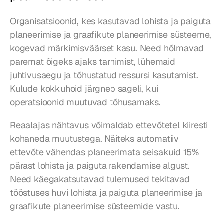
Organisatsioonid, kes kasutavad lohista ja paiguta 
planeerimise ja graafikute planeerimise süsteeme, 
kogevad märkimisväärset kasu. Need hõlmavad 
paremat õigeks ajaks tarnimist, lühemaid 
juhtivusaegu ja tõhustatud ressursi kasutamist. 
Kulude kokkuhoid järgneb sageli, kui 
operatsioonid muutuvad tõhusamaks.
Reaalajas nähtavus võimaldab ettevõtetel kiiresti 
kohaneda muutustega. Näiteks automatiiv 
ettevõte vähendas planeerimata seisakuid 15% 
pärast lohista ja paiguta rakendamise algust. 
Need käegakatsutavad tulemused tekitavad 
tööstuses huvi lohista ja paiguta planeerimise ja 
graafikute planeerimise süsteemide vastu.