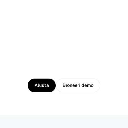
Restoranid
Hotellid
Kohvikud
Kõrtsid
Toitlustus
Pagariärid
Pizzeriad
Alusta
Heybeginiga
Alusta
Broneeri demo