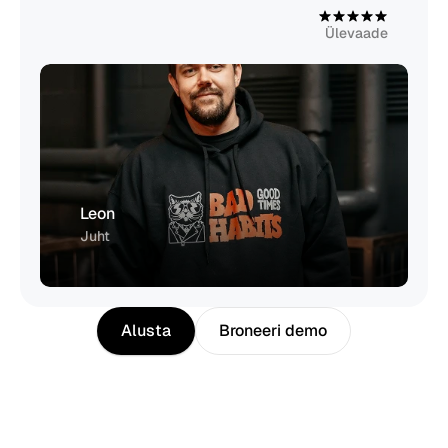
4
,
9
Ülevaade
Leon
Juht
Alusta
Broneeri demo