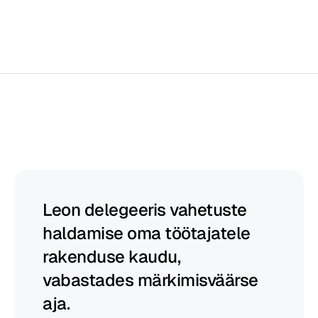
Heybegin
aitab
Juhid
õitseda
Leon delegeeris vahetuste 
haldamise oma töötajatele 
rakenduse kaudu, 
vabastades märkimisväärse 
aja.