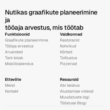
Nutikas graafikute planeerimine
ja
tööaja arvestus, mis töötab
Funktsioonid
Valdkonnad
Graafikute planeerimine
Restoranid
Tööaja arvestus
Kohvikud
Aruanded
Kõrtsid
Tark kiosk
Toitlustus
Mobiilirakendus
Pizzeriad
Ettevõte
Ressursid
Meist
Abi keskus
Kontakt
Alustamise videod
Muudatuste logi
Tööstuse Blogi