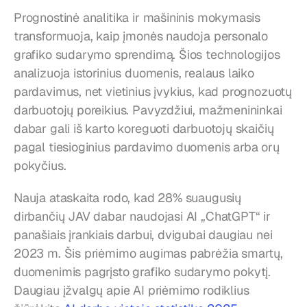
Prognostinė analitika ir mašininis mokymasis 
transformuoja, kaip įmonės naudoja personalo 
grafiko sudarymo sprendimą. Šios technologijos 
analizuoja istorinius duomenis, realaus laiko 
pardavimus, net vietinius įvykius, kad prognozuotų 
darbuotojų poreikius. Pavyzdžiui, mažmenininkai 
dabar gali iš karto koreguoti darbuotojų skaičių 
pagal tiesioginius pardavimo duomenis arba orų 
pokyčius.
Nauja ataskaita rodo, kad 28% suaugusių 
dirbančių JAV dabar naudojasi AI „ChatGPT“ ir 
panašiais įrankiais darbui, dvigubai daugiau nei 
2023 m. Šis priėmimo augimas pabrėžia smartų, 
duomenimis pagrįsto grafiko sudarymo pokytį. 
Daugiau įžvalgų apie AI priėmimo rodiklius 