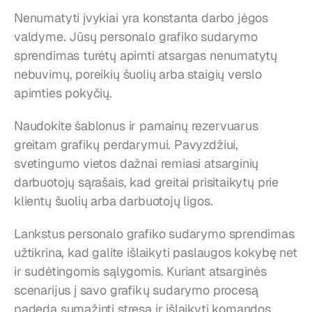
Nenumatyti įvykiai yra konstanta darbo jėgos 
valdyme. Jūsų personalo grafiko sudarymo 
sprendimas turėtų apimti atsargas nenumatytų 
nebuvimų, poreikių šuolių arba staigių verslo 
apimties pokyčių.
Naudokite šablonus ir pamainų rezervuarus 
greitam grafikų perdarymui. Pavyzdžiui, 
svetingumo vietos dažnai remiasi atsarginių 
darbuotojų sąrašais, kad greitai prisitaikytų prie 
klientų šuolių arba darbuotojų ligos.
Lankstus personalo grafiko sudarymo sprendimas 
užtikrina, kad galite išlaikyti paslaugos kokybę net 
ir sudėtingomis sąlygomis. Kuriant atsarginės 
scenarijus į savo grafikų sudarymo procesą 
padeda sumažinti stresą ir išlaikyti komandos 