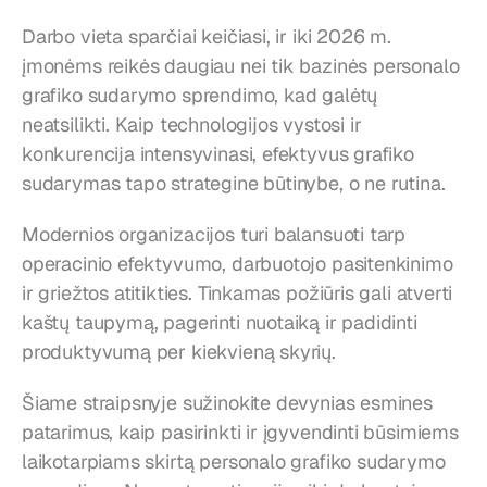
Darbo vieta sparčiai keičiasi, ir iki 2026 m. 
įmonėms reikės daugiau nei tik bazinės personalo 
grafiko sudarymo sprendimo, kad galėtų 
neatsilikti. Kaip technologijos vystosi ir 
konkurencija intensyvinasi, efektyvus grafiko 
sudarymas tapo strategine būtinybe, o ne rutina.
Modernios organizacijos turi balansuoti tarp 
operacinio efektyvumo, darbuotojo pasitenkinimo 
ir griežtos atitikties. Tinkamas požiūris gali atverti 
kaštų taupymą, pagerinti nuotaiką ir padidinti 
produktyvumą per kiekvieną skyrių.
Šiame straipsnyje sužinokite devynias esmines 
patarimus, kaip pasirinkti ir įgyvendinti būsimiems 
laikotarpiams skirtą personalo grafiko sudarymo 