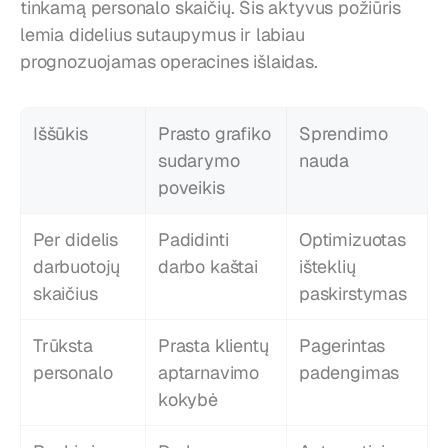
tinkamą personalo skaičių. Šis aktyvus požiūris 
lemia didelius sutaupymus ir labiau 
prognozuojamas operacines išlaidas.
Iššūkis
Prasto grafiko 
Sprendimo 
sudarymo 
nauda
poveikis
Per didelis 
Padidinti 
Optimizuotas 
darbuotojų 
darbo kaštai
išteklių 
skaičius
paskirstymas
Trūksta 
Prasta klientų 
Pagerintas 
personalo
aptarnavimo 
padengimas
kokybė