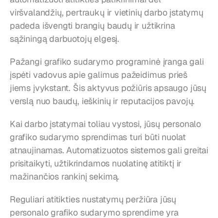
viršvalandžių, pertraukų ir vietinių darbo įstatymų 
padeda išvengti brangių baudų ir užtikrina 
sąžiningą darbuotojų elgesį.
Pažangi grafiko sudarymo programinė įranga gali 
įspėti vadovus apie galimus pažeidimus prieš 
jiems įvykstant. Šis aktyvus požiūris apsaugo jūsų 
verslą nuo baudų, ieškinių ir reputacijos pavojų.
Kai darbo įstatymai toliau vystosi, jūsų personalo 
grafiko sudarymo sprendimas turi būti nuolat 
atnaujinamas. Automatizuotos sistemos gali greitai 
prisitaikyti, užtikrindamos nuolatinę atitiktį ir 
mažinančios rankinį sekimą.
Reguliari atitikties nustatymų peržiūra jūsų 
personalo grafiko sudarymo sprendime yra 