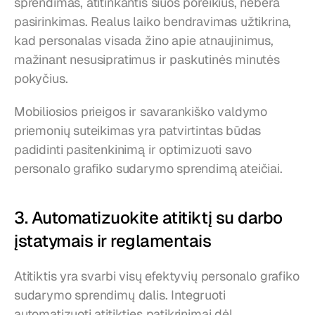
sprendimas, atitinkantis šiuos poreikius, nebėra 
pasirinkimas. Realus laiko bendravimas užtikrina, 
kad personalas visada žino apie atnaujinimus, 
mažinant nesusipratimus ir paskutinės minutės 
pokyčius.
Mobiliosios prieigos ir savarankiško valdymo 
priemonių suteikimas yra patvirtintas būdas 
padidinti pasitenkinimą ir optimizuoti savo 
personalo grafiko sudarymo sprendimą ateičiai.
3. Automatizuokite atitiktį su darbo 
įstatymais ir reglamentais
Atitiktis yra svarbi visų efektyvių personalo grafiko 
sudarymo sprendimų dalis. Integruoti 
automatizuoti atitikties patikrinimai dėl 