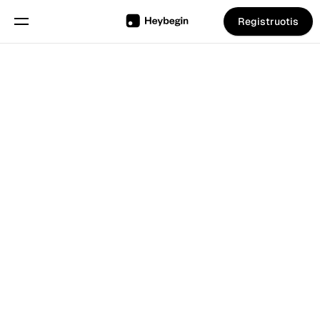
Registruotis
Pasirinkite kalbą
Anglų
Funkcijos
Atgal į Tinklarastis
Grafiko sudarymas
Darbo laiko apskaita
Ataskaitos
Mobilioji programa
Išmanusis kioskas
Sukurta