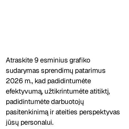
Restoranai
Užkandinės
Kepyklos
Maisto tiekimas
Atraskite 9 esminius grafiko 
Picerijos
sudarymas sprendimų patarimus 
2026 m., kad padidintumėte 
Kainos
efektyvumą, užtikrintumėte atitiktį, 
padidintumėte darbuotojų 
pasitenkinimą ir ateities perspektyvas 
jūsų personalui.