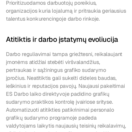
Prioritizuodamos darbuotojų poreikius, 
organizacijos kuria lojalumą ir pritraukia geriausius 
talentus konkurencingoje darbo rinkoje.
Atitiktis ir darbo įstatymų evoliucija
Darbo reguliavimai tampa griežtesni, reikalaujant 
įmonėms atidžiai stebėti viršvalandžius, 
pertraukas ir sąžiningus grafiko sudarymo 
įpročius. Neatitiktis gali sukelti dideles baudas, 
ieškinius ir reputacijos pavojų. Naujausi pakeitimai 
ES Darbo laiko direktyvoje padidino grafikų 
sudarymo praktikos kontrolę įvairiose srityse. 
Automatizuoti atitikties patikrinimai personalo 
grafikų sudarymo programoje padeda 
valdytojams laikytis naujausių teisinių reikalavimų, 