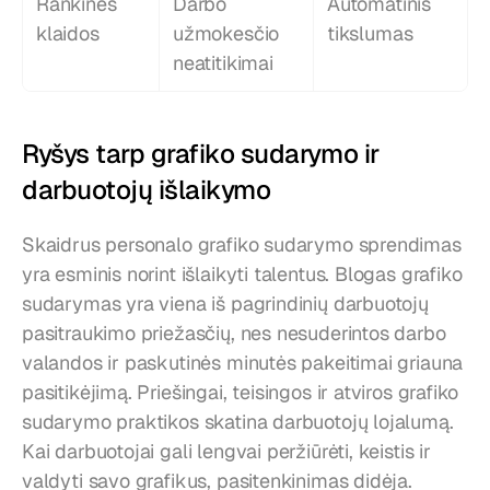
Rankinės 
Darbo 
Automatinis 
klaidos
užmokesčio 
tikslumas
neatitikimai
Ryšys tarp grafiko sudarymo ir 
darbuotojų išlaikymo
Skaidrus personalo grafiko sudarymo sprendimas 
yra esminis norint išlaikyti talentus. Blogas grafiko 
sudarymas yra viena iš pagrindinių darbuotojų 
pasitraukimo priežasčių, nes nesuderintos darbo 
valandos ir paskutinės minutės pakeitimai griauna 
pasitikėjimą. Priešingai, teisingos ir atviros grafiko 
sudarymo praktikos skatina darbuotojų lojalumą. 
Kai darbuotojai gali lengvai peržiūrėti, keistis ir 
valdyti savo grafikus, pasitenkinimas didėja. 