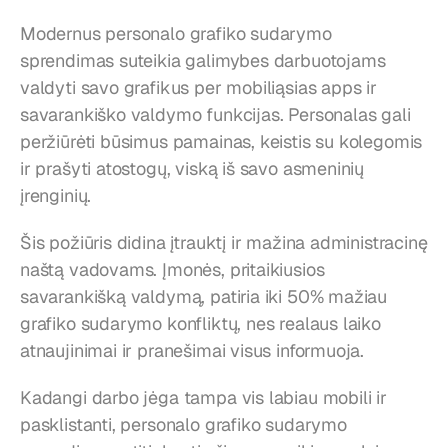
Modernus personalo grafiko sudarymo 
sprendimas suteikia galimybes darbuotojams 
valdyti savo grafikus per mobiliąsias apps ir 
savarankiško valdymo funkcijas. Personalas gali 
peržiūrėti būsimus pamainas, keistis su kolegomis 
ir prašyti atostogų, viską iš savo asmeninių 
įrenginių.
Šis požiūris didina įtrauktį ir mažina administracinę 
naštą vadovams. Įmonės, pritaikiusios 
savarankišką valdymą, patiria iki 50% mažiau 
grafiko sudarymo konfliktų, nes realaus laiko 
atnaujinimai ir pranešimai visus informuoja.
Kadangi darbo jėga tampa vis labiau mobili ir 
pasklistanti, personalo grafiko sudarymo 