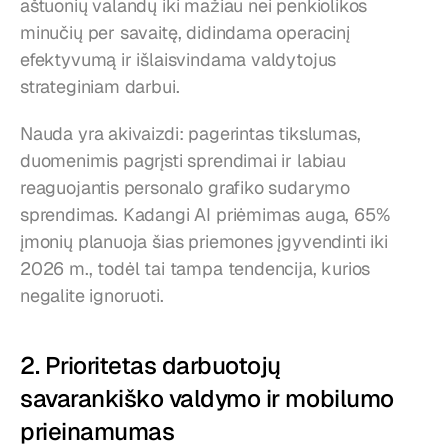
aštuonių valandų iki mažiau nei penkiolikos 
minučių per savaitę, didindama operacinį 
efektyvumą ir išlaisvindama valdytojus 
strateginiam darbui.
Nauda yra akivaizdi: pagerintas tikslumas, 
duomenimis pagrįsti sprendimai ir labiau 
reaguojantis personalo grafiko sudarymo 
sprendimas. Kadangi AI priėmimas auga, 65% 
įmonių planuoja šias priemones įgyvendinti iki 
2026 m., todėl tai tampa tendencija, kurios 
negalite ignoruoti.
2. Prioritetas darbuotojų 
savarankiško valdymo ir mobilumo 
prieinamumas