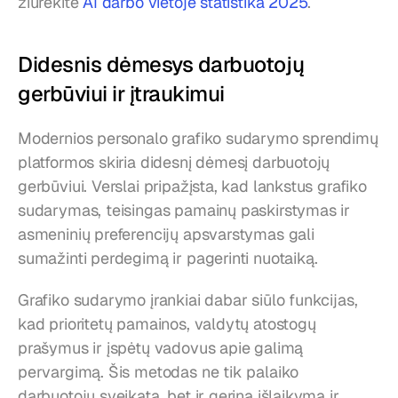
žiūrėkite 
AI darbo vietoje statistika 2025
.
Didesnis dėmesys darbuotojų 
gerbūviui ir įtraukimui
Modernios personalo grafiko sudarymo sprendimų 
platformos skiria didesnį dėmesį darbuotojų 
gerbūviui. Verslai pripažįsta, kad lankstus grafiko 
sudarymas, teisingas pamainų paskirstymas ir 
asmeninių preferencijų apsvarstymas gali 
sumažinti perdegimą ir pagerinti nuotaiką.
Grafiko sudarymo įrankiai dabar siūlo funkcijas, 
kad prioritetų pamainos, valdytų atostogų 
prašymus ir įspėtų vadovus apie galimą 
pervargimą. Šis metodas ne tik palaiko 
darbuotojų sveikatą, bet ir gerina išlaikymą ir 