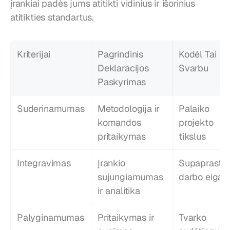
įrankiai padės jums atitikti vidinius ir išorinius 
atitikties standartus.
Kriterijai
Pagrindinis 
Kodėl Tai 
Deklaracijos 
Svarbu
Paskyrimas
Suderinamumas
Metodologija ir 
Palaiko 
komandos 
projekto 
pritaikymas
tikslus
Integravimas
Įrankio 
Supaprastina
sujungiamumas 
darbo eigą
ir analitika
Palyginamumas
Pritaikymas ir 
Tvarko 