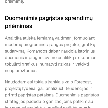
priėmimą.
Duomenimis pagrįstas sprendimų 
priėmimas
Analitika atlieka lemiamą vaidmenį formuojant 
modernų programinės įrangos projektų grafikų 
sudarymą. Komandos dabar naudoja istorinius 
duomenis ir prognozavimo analitiką siekdamos 
tobulinti grafikus, numatyti rizikas ir valdyti 
neapibrėžtumus.
Naudodamiesi tokiais įrankiais kaip Forecast, 
projektų lyderiai gali analizuoti tendencijas ir 
priimti pagrįstas pataisas. Duomenimis pagrįstos 
strategijos padeda organizacijoms patikimiau 
įgyvendinti projektus, mažinti netikėtumus ir 