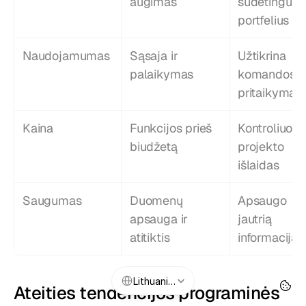
augimas
sudėtingus 
portfelius
Naudojamumas
Sąsaja ir 
Užtikrina 
palaikymas
komandos 
pritaikymą
Kaina
Funkcijos prieš 
Kontroliuoja 
biudžetą
projekto 
išlaidas
Saugumas
Duomenų 
Apsaugo 
apsauga ir 
jautrią 
atitiktis
informaciją
Select Language
Lithuanian
Ateities tendencijos programinės 