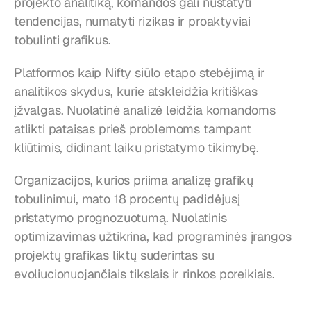
projekto analitiką, komandos gali nustatyti 
tendencijas, numatyti rizikas ir proaktyviai 
tobulinti grafikus.
Platformos kaip Nifty siūlo etapo stebėjimą ir 
analitikos skydus, kurie atskleidžia kritiškas 
įžvalgas. Nuolatinė analizė leidžia komandoms 
atlikti pataisas prieš problemoms tampant 
kliūtimis, didinant laiku pristatymo tikimybę.
Organizacijos, kurios priima analizę grafikų 
tobulinimui, mato 18 procentų padidėjusį 
pristatymo prognozuotumą. Nuolatinis 
optimizavimas užtikrina, kad programinės įrangos 
projektų grafikas liktų suderintas su 
evoliucionuojančiais tikslais ir rinkos poreikiais.