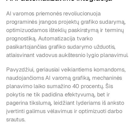
AI varomos priemonės revoliucionuoja 
programinės įrangos projektų grafiko sudarymą, 
optimizuodamos išteklių paskirstymą ir terminų 
prognostiką. Automatizacija tvarko 
pasikartojančias grafiko sudarymo užduotis, 
atlaisvinant vadovus aukštesnio lygio planavimui.
Pavyzdžiui, geriausiai veikiantiems komandoms, 
naudojančioms AI varomą grafiką, mechaninės 
planavimo laiko sumažino 40 procentų. Šis 
pokytis ne tik padidina efektyvumą, bet ir 
pagerina tikslumą, leidžiant lyderiams iš anksto 
įvertinti galimus vėlavimus ir optimizuoti darbo 
srautus.