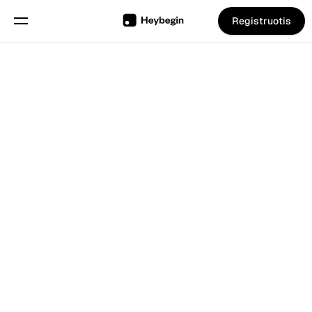
Registruotis
Pasirinkite kalbą
Anglų
Funkcijos
Atgal į Tinklarastis
Grafiko sudarymas
Darbo laiko apskaita
Ataskaitos
Mobilioji programa
Išmanusis kioskas
Sukurta