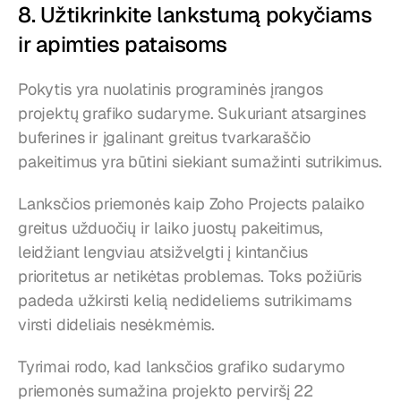
8. Užtikrinkite lankstumą pokyčiams 
ir apimties pataisoms
Pokytis yra nuolatinis programinės įrangos 
projektų grafiko sudaryme. Sukuriant atsargines 
buferines ir įgalinant greitus tvarkaraščio 
pakeitimus yra būtini siekiant sumažinti sutrikimus.
Lanksčios priemonės kaip Zoho Projects palaiko 
greitus užduočių ir laiko juostų pakeitimus, 
leidžiant lengviau atsižvelgti į kintančius 
prioritetus ar netikėtas problemas. Toks požiūris 
padeda užkirsti kelią nedideliems sutrikimams 
virsti dideliais nesėkmėmis.
Tyrimai rodo, kad lanksčios grafiko sudarymo 
priemonės sumažina projekto perviršį 22 