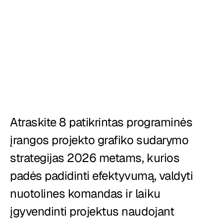
Restoranai
Užkandinės
Kepyklos
Maisto tiekimas
Picerijos
Atraskite 8 patikrintas programinės 
įrangos projekto grafiko sudarymo 
Kainos
strategijas 2026 metams, kurios 
padės padidinti efektyvumą, valdyti 
nuotolines komandas ir laiku 
įgyvendinti projektus naudojant 