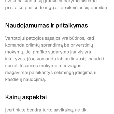
užtikrina, kad jūsų grafiko sudarymo sistema 
prisitaiko prie sudėtingų ar besikeičiančių poreikių.
Naudojamumas ir pritaikymas
Vartotojui patogios sąsajos yra būtinos, kad 
komanda priimtų sprendimą be priverstinių 
mokymų. Jei grafiko sudarymo įrankis yra 
intuityvus, jūsų komanda labiau linkusi jį naudoti 
nuolat. Išsamios mokymo medžiagos ir 
reagavimai palaikantys sėkmingą įdiegimą ir 
kasdienį naudojimą.
Kainų aspektai
Įvertinkite bendrą turto savikainą, ne tik 