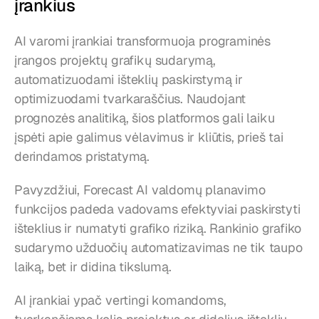
įrankius
AI varomi įrankiai transformuoja programinės 
įrangos projektų grafikų sudarymą, 
automatizuodami išteklių paskirstymą ir 
optimizuodami tvarkaraščius. Naudojant 
prognozės analitiką, šios platformos gali laiku 
įspėti apie galimus vėlavimus ir kliūtis, prieš tai 
derindamos pristatymą.
Pavyzdžiui, Forecast AI valdomų planavimo 
funkcijos padeda vadovams efektyviai paskirstyti 
išteklius ir numatyti grafiko riziką. Rankinio grafiko 
sudarymo užduočių automatizavimas ne tik taupo 
laiką, bet ir didina tikslumą.
AI įrankiai ypač vertingi komandoms, 