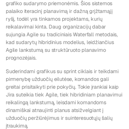
grafiko sudarymo priemonėmis. Šios sistemos 
palaiko iteracinį planavimą ir dažną grįžtamąjį 
ryšį, todėl yra tinkamos projektams, kurių 
reikalavimai kinta. Daug organizacijų dabar 
sujungia Agile su tradiciniais Waterfall metodais, 
kad sudarytų hibridinius modelius, leidžiančius 
Agile lankstumą su struktūruoto planavimo 
prognozėjais.
Suderindami grafikus su sprint ciklais ir teikdami 
pirmenybę užduočių eilutėse, komandos gali 
greitai prisitaikyti prie pokyčių. Tokie įrankiai kaip 
Jira suteikia tiek Agile, tiek hibridiniam planavimui 
reikalingą lankstumą, leisdami komandoms 
dinamiškai atnaujinti planus atsižvelgiant į 
užduočių peržiūrėjimus ir suinteresuotųjų šalių 
įtraukimą.