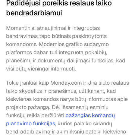
Padidėjusi poreikis realaus laiko 
bendradarbiamui
Momentiniai atnaujinimai ir integruotas 
bendravimas tapo būtinais paskirstytoms 
komandoms. Modernios grafiko sudarymo 
platformos dabar turi integruotą pokalbių, 
pranešimų ir dokumentų dalijimąsi funkcijas, kad 
visi būtų vieningai informuoti.
Tokie įrankiai kaip Monday.com ir Jira siūlo realaus 
laiko skydelius ir pranešimus, užtikrinant, kad 
kiekvienas komandos narys būtų informuotas apie 
projekto pažangą. Dėl išsamesnių esminiu 
funkcijų reikia peržiūrėti 
pažangias komandų 
planavimo funkcijas
, kurios palaiko sklandų 
bendradarbiavimą ir akimirksniu pateiki kiekvieno 