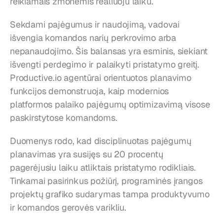
reikiamais žmonėmis realiuoju laiku.
Sekdami pajėgumus ir naudojimą, vadovai 
išvengia komandos narių perkrovimo arba 
nepanaudojimo. Šis balansas yra esminis, siekiant 
išvengti perdegimo ir palaikyti pristatymo greitį. 
Productive.io agentūrai orientuotos planavimo 
funkcijos demonstruoja, kaip modernios 
platformos palaiko pajėgumų optimizavimą visose 
paskirstytose komandoms.
Duomenys rodo, kad disciplinuotas pajėgumų 
planavimas yra susijęs su 20 procentų 
pagerėjusiu laiku atliktais pristatymo rodikliais. 
Tinkamai pasirinkus požiūrį, programinės įrangos 
projektų grafiko sudarymas tampa produktyvumo 
ir komandos gerovės varikliu.