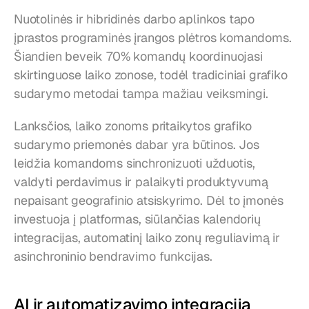
Nuotolinės ir hibridinės darbo aplinkos tapo 
įprastos programinės įrangos plėtros komandoms. 
Šiandien beveik 70% komandų koordinuojasi 
skirtinguose laiko zonose, todėl tradiciniai grafiko 
sudarymo metodai tampa mažiau veiksmingi.
Lanksčios, laiko zonoms pritaikytos grafiko 
sudarymo priemonės dabar yra būtinos. Jos 
leidžia komandoms sinchronizuoti užduotis, 
valdyti perdavimus ir palaikyti produktyvumą 
nepaisant geografinio atsiskyrimo. Dėl to įmonės 
investuoja į platformas, siūlančias kalendorių 
integracijas, automatinį laiko zonų reguliavimą ir 
asinchroninio bendravimo funkcijas.
AI ir automatizavimo integracija