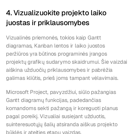
4. Vizualizuokite projekto laiko 
juostas ir priklausomybes
Vizualinės priemonės, tokios kaip Gantt 
diagramas, Kanban lentos ir laiko juostos 
peržiūros yra būtinos programinės įrangos 
projektų grafikų sudarymo skaidrumui. Šie vaizdai 
aiškina užduočių priklausomybes ir pabrėžia 
galimas kliūtis, prieš joms tampant vėlavimais.
Microsoft Project, pavyzdžiui, siūlo pažangias 
Gantt diagramų funkcijas, padedančias 
komandoms sekti pažangą ir koreguoti planus 
pagal poreikį. Vizualiai susiejant užduotis, 
suinteresuotųjų šalių atsiranda aiškus projekto 
būklės ir ateities etapų vaizdas.