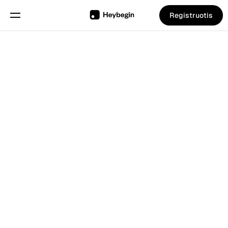
Registruotis
Pasirinkite kalbą
Anglų
Funkcijos
Atgal į Tinklarastis
Grafiko sudarymas
Darbo laiko apskaita
Ataskaitos
Mobilioji programa
Išmanusis kioskas
Sukurta