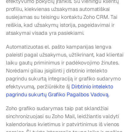
efektyvumo pokyčių įrankis. Su vieningu klientų 
profiliu, kiekvienas užsakymas automatiškai 
susiejamas su teisingu kontaktu Zoho CRM. Tai 
reiškia, kad užsakymų istorija, pageidavimai ir 
atsakymai visada yra pasiekiami.
Automatizuotas el. pašto kampanijas lengva 
paleisti pagal užsakymus, užtikrinant, kad klientai 
laiku gautų priminimus ir padėkovojimo žinutes. 
Norėdami giliau įsigilinti į dirbtinio intelekto 
pagrindu sukurtą integraciją ir grafiko sudarymo 
efektyvumą, peržiūrėkite šį 
Dirbtinio intelekto 
pagrindu sukurtų Grafiko Pagalbos Vadovą
.
Zoho grafiko sudarymas taip pat sklandžiai 
sinchronizuojasi su Zoho Mail, leidžiantis valdyti 
kalendoriaus kvietimus ir patvirtinimus iš vienos 