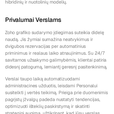
hibridinių ir nuotolinių modelių.
Privalumai Verslams
Zoho grafiko sudarymo įdiegimas suteikia didelę 
naudą. Jis žymiai sumažina neatvykimus ir 
dvigubos rezervacijas per automatinius 
priminimus ir realaus laiko atnaujinimus. Su 24/7 
savitarnos užsakymo galimybėmis, klientai patiria 
didesnį patogumą, lemiantį geresnį pasitenkinimą.
Verslai taupo laiką automatizuodami 
administracines užduotis, leisdami Personalui 
susitelkti į vertės teikimą. Prieiga prie duomenimis 
pagrįstų įžvalgų padeda nustatyti tendencijas, 
optimizuoti išteklių paskirstymą ir skatinti 
strateginį augimą, užtikrinant, kad jūsų verslas 