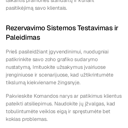
laikantis pramonės standartų ir kuriant 
pasitikėjimą savo klientais.
Rezervavimo Sistemos Testavimas ir 
Paleidimas
Prieš pasileidžiant įgyvendinimui, nuodugniai 
patikrinkite savo zoho grafiko sudarymo 
nustatymą. Imituokite užsakymus įvairiuose 
įrenginiuose ir scenarijuose, kad užtikrintumėte 
tikslumą kiekviename žingsnyje.
Pakvieskite Komandos narys ar patikimus klientus 
pateikti atsiliepimus. Naudokite jų įžvalgas, kad 
tobulintumėte veiklos eigą ir spręstumėte bet 
kokias problemas.