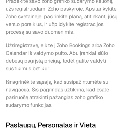
Pradėkite savo zoho grafiko sudarymo kelionę, 
užsiregistruodami Zoho paskyroje. Apsilankykite 
Zoho svetainėje, pasirinkite planą, atitinkantį jūsų 
verslo poreikius, ir užpildykite registracijos 
procesą su savo duomenimis.
Užsiregistravę, eikite į Zoho Bookings arba Zoho 
Calendar iš valdymo pulto. Abu įrankiai siūlo 
debesų pagrįstą prieigą, todėl galite valdyti 
susitikimus bet kur.
Išnagrinėkite sąsają, kad susipažintumėte su 
navigacija. Šis pagrindas užtikrina, kad esate 
pasiruošę atrakinti pažangias zoho grafiko 
sudarymo funkcijas.
Paslaugų, Personalas ir Vieta 