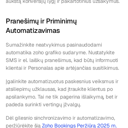
aukštą konversijų lygį ir pakartotinius užsakymus.
Pranešimų ir Priminimų 
Automatizavimas
Sumažinkite neatvykimus pasinaudodami 
automatika zoho grafiko sudaryme. Nustatykite 
SMS ir el. laiškų pranešimus, kad būtų informuoti 
klientai ir Personalas apie artėjančias susitikimus.
Įgalinkite automatizuotus paskesnius veiksmus ir 
atsiliepimų užklausas, kad įtraukite klientus po 
apsilankymo. Tai ne tik pagerina išlaikymą, bet ir 
padeda surinkti vertingų įžvalgų.
Dėl gilesnio sinchronizavimo ir automatizavimo, 
peržiūrėkite šią 
Zoho Bookings Peržiūrą 2025 m.