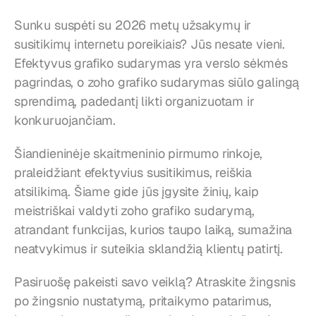
Sunku suspėti su 2026 metų užsakymų ir 
susitikimų internetu poreikiais? Jūs nesate vieni. 
Efektyvus grafiko sudarymas yra verslo sėkmės 
pagrindas, o zoho grafiko sudarymas siūlo galingą 
sprendimą, padedantį likti organizuotam ir 
konkuruojančiam.
Šiandieninėje skaitmeninio pirmumo rinkoje, 
praleidžiant efektyvius susitikimus, reiškia 
atsilikimą. Šiame gide jūs įgysite žinių, kaip 
meistriškai valdyti zoho grafiko sudarymą, 
atrandant funkcijas, kurios taupo laiką, sumažina 
neatvykimus ir suteikia sklandžią klientų patirtį.
Pasiruošę pakeisti savo veiklą? Atraskite žingsnis 
po žingsnio nustatymą, pritaikymo patarimus, 