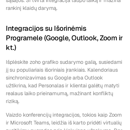
sąsajos. Ši tvirta integracija taupo laiką ir mažina 
rankinį klaidų darymą.
Integracijos su Išorinėmis 
Programele (Google, Outlook, Zoom ir 
kt.)
Išplėskite zoho grafiko sudarymo galią, susiedami 
jį su populiariais išoriniais įrankiais. Kalendoriaus 
sinchronizavimas su Google arba Outlook 
užtikrina, kad Personalas ir klientai galėtų matyti 
realaus laiko prieinamumą, mažinant konfliktų 
riziką.
Vaizdo konferencijų integracijos, tokios kaip Zoom 
ir Microsoft Teams, leidžia iš karto pridėti virtualių 