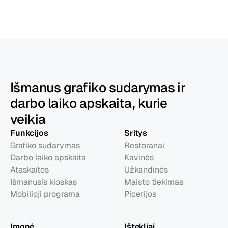
Išmanus grafiko sudarymas ir
darbo laiko apskaita, kurie
veikia
Funkcijos
Sritys
Grafiko sudarymas
Restoranai
Darbo laiko apskaita
Kavinės
Ataskaitos
Užkandinės
Išmanusis kioskas
Maisto tiekimas
Mobilioji programa
Picerijos
Įmonė
Ištekliai