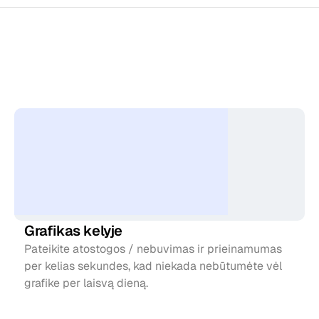
Viskas,
ko
jums
reikia
keliaujant
Grafikas kelyje
Pateikite atostogos / nebuvimas ir prieinamumas 
per kelias sekundes, kad niekada nebūtumėte vėl 
grafike per laisvą dieną.