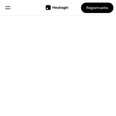
Registruotis
Pasirinkite kalbą
Anglų
Funkcijos
Išbandykite nemokamai
PRADĖKITE
Grafiko sudarymas
Darbo laiko apskaita
Ataskaitos
Mobilioji programa
4.8
Mėgstamas klientų
Išmanusis kioskas
Sukurta