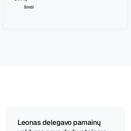
Sindi
Heybegin
padeda
vadovams
klestėti
Leonas delegavo pamainų 