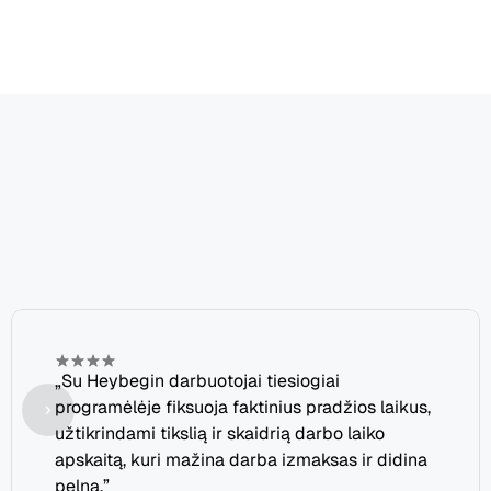
lengvai ir likti visko viršuje.
Prisijunkite
prie
mūsų
augančios
laimingų
klientų
šeimos
„Su Heybegin darbuotojai tiesiogiai 
programėlėje fiksuoja faktinius pradžios laikus, 
užtikrindami tikslią ir skaidrią darbo laiko 
apskaitą, kuri mažina darba izmaksas ir didina 
pelną.”