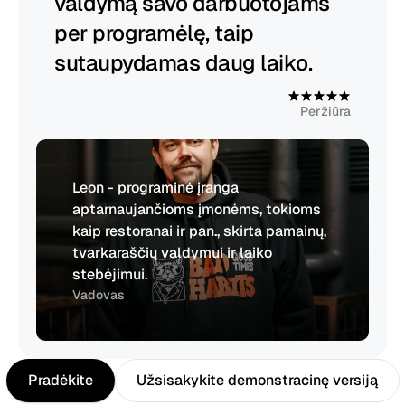
valdymą savo darbuotojams 
per programėlę, taip 
sutaupydamas daug laiko.
4
.
9
Peržiūra
Leon - programinė įranga 
aptarnaujančioms įmonėms, tokioms 
kaip restoranai ir pan., skirta pamainų, 
tvarkaraščių valdymui ir laiko 
stebėjimui.
Vadovas
Pradėkite
Užsisakykite demonstracinę versiją