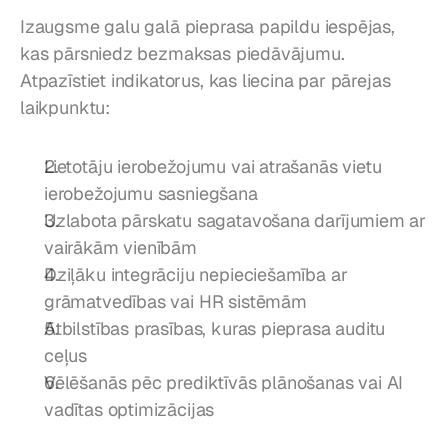
Izaugsme galu galā pieprasa papildu iespējas, 
kas pārsniedz bezmaksas piedāvājumu. 
Atpazīstiet indikatorus, kas liecina par pārejas 
laikpunktu:
Lietotāju ierobežojumu vai atrašanās vietu 
ierobežojumu sasniegšana
Uzlabota pārskatu sagatavošana darījumiem ar 
vairākām vienībām
Dziļāku integrāciju nepieciešamība ar 
grāmatvedības vai HR sistēmām
Atbilstības prasības, kuras pieprasa auditu 
ceļus
Vēlēšanās pēc prediktīvās plānošanas vai AI 
vadītas optimizācijas