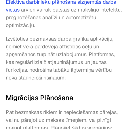
Efektīva darbinieku plānošana aizņemtās darba 
vietās
 arvien vairāk balstās uz mākslīgo intelektu, 
prognozēšanas analīzi un automatizētu 
optimizāciju.
Izvēloties bezmaksas darba grafika aplikāciju, 
ņemiet vērā pārdevēja attīstības ceļu un 
apņemšanos turpināt uzlabojumus. Platformas, 
kas regulāri izlaiž atjauninājumus un jaunas 
funkcijas, nodrošina labāku ilgtermiņa vērtību 
nekā stagnējoši risinājumi.
Migrācijas Plānošana
Pat bezmaksas rīkiem ir nepieciešamas pārejas, 
vai nu pārejot uz maksas līmeņiem, vai pilnīgi 
mainot platformas. Plānojiet šādus scenārijus: