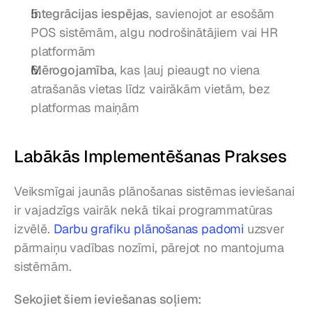
Integrācijas iespējas
, savienojot ar esošām 
POS sistēmām, algu nodrošinātājiem vai HR 
platformām
Mērogojamība
, kas ļauj pieaugt no viena 
atrašanās vietas līdz vairākām vietām, bez 
platformas maiņām
Labākās Implementēšanas Prakses
Veiksmīgai jaunās plānošanas sistēmas ieviešanai 
ir vajadzīgs vairāk nekā tikai programmatūras 
izvēlē. 
Darbu grafiku plānošanas padomi
 uzsver 
pārmaiņu vadības nozīmi, pārejot no mantojuma 
sistēmām.
Sekojiet šiem ieviešanas soļiem: