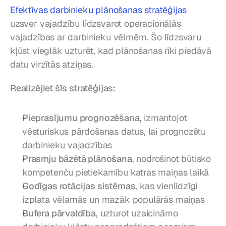
Efektīvas darbinieku plānošanas stratēģijas
uzsver vajadzību līdzsvarot operacionālās 
vajadzības ar darbinieku vēlmēm. Šo līdzsvaru 
kļūst vieglāk uzturēt, kad plānošanas rīki piedāvā 
datu virzītās atziņas.
Realizējiet šīs stratēģijas:
Pieprasījumu prognozēšana
, izmantojot 
vēsturiskus pārdošanas datus, lai prognozētu 
darbinieku vajadzības
Prasmju bāzētā plānošana
, nodrošinot būtisko 
kompetenču pietiekamību katras maiņas laikā
Godīgas rotācijas sistēmas
, kas vienlīdzīgi 
izplata vēlamās un mazāk populārās maiņas
Bufera pārvaldība
, uzturot uzaicināmo 