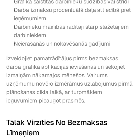
Grafika saistītas darbinieku sūdzības vai strīdi
Darba izmaksu procentuālā daļa attiecībā pret 
ieņēmumiem
Darbinieku mainības rādītāji starp stažētajiem 
darbiniekiem
Neierašanās un nokavēšanās gadījumi
Izveidojiet pamatrādītājus pirms bezmaksas 
darba grafika aplikācijas ieviešanas un sekojiet 
izmaiņām nākamajos mēnešos. Vairums 
uzņēmumu novēro izmērāmus uzlabojumus pirmā 
plānošanas cikla laikā, ar turpmākiem 
ieguvumiem pieaugot prasmēs.
Tālāk Virzīties No Bezmaksas 
Līmeņiem