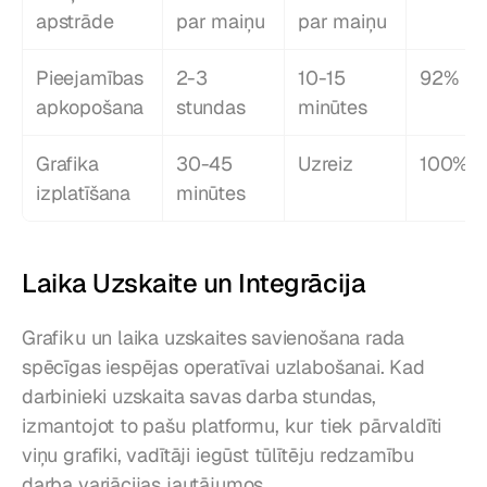
apstrāde
par maiņu
par maiņu
Pieejamības 
2-3 
10-15 
92%
apkopošana
stundas
minūtes
Grafika 
30-45 
Uzreiz
100%
izplatīšana
minūtes
Laika Uzskaite un Integrācija
Grafiku un laika uzskaites savienošana rada 
spēcīgas iespējas operatīvai uzlabošanai. Kad 
darbinieki uzskaita savas darba stundas, 
izmantojot to pašu platformu, kur tiek pārvaldīti 
viņu grafiki, vadītāji iegūst tūlītēju redzamību 
darba variācijas jautājumos.