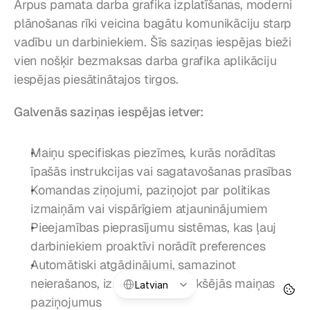
Ārpus pamata darba grafika izplatīšanas, moderni 
plānošanas rīki veicina bagātu komunikāciju starp 
vadību un darbiniekiem. Šīs saziņas iespējas bieži 
vien nošķir bezmaksas darba grafika aplikāciju 
iespējas piesātinātajos tirgos.
Galvenās saziņas iespējas ietver:
Maiņu specifiskas piezīmes, kurās norādītas 
īpašās instrukcijas vai sagatavošanas prasības
Komandas ziņojumi, paziņojot par politikas 
izmaiņām vai vispārīgiem atjauninājumiem
Pieejamības pieprasījumu sistēmas, kas ļauj 
darbiniekiem proaktīvi norādīt preferences
Automātiski atgādinājumi, samazinot 
Select Language
neierašanos, izmantojot iepriekšējās maiņas 
Latvian
paziņojumus