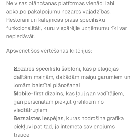
Ne visas plānošanas platformas vienādi labi 
apkalpo pakalpojumu nozares vajadzības. 
Restorāni un kafejnīcas prasa specifisku 
funkcionalitāti, kuru vispārējie uzņēmumu rīki var 
nepiedāvāt.
Apsveriet šos vērtēšanas kritērijus:
Nozares specifiski šabloni
, kas pielāgojas 
dalītām maiņām, dažādām maiņu garumiem un 
lomām balstītai plānošanai
Mobile-first dizains
, kas ļauj gan vadītājiem, 
gan personālam piekļūt grafikiem no 
viedtālruņiem
Bezsaistes iespējas
, kuras nodrošina grafika 
piekļuvi pat tad, ja interneta savienojums 
traucē