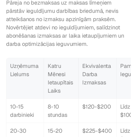
Pāreja no bezmaksas uz maksas līmeņiem 
pārstāv ieguldījumu darbības briedumā, nevis 
atteikšanos no izmaksu apzinīgām praksēm. 
Novērtējiet atdevi no ieguldījumiem, salīdzinot 
abonēšanas izmaksas ar laika ietaupījumiem un 
darba optimizācijas ieguvumiem.
Uzņēmuma 
Katru 
Ekvivalenta 
Pamat
Lielums
Mēnesi 
Darba 
Ieguld
Ietaupītais 
Izmaksas
Laiks
10-15 
8-10 
$120-$200
Līdz 
darbinieki
stundas
$100/
20-30 
15-20 
$225-$400
Līdz 