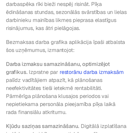
darbaspēka rīki bieži nespēj risināt. Pīķa 
ēdināšanas stundas, sezonālās svārstības un lielas 
darbinieku mainības likmes pieprasa elastīgus 
risinājumus, kas ātri pielāgojas.
Bezmaksas darba grafika aplikācija īpaši atbalsta 
šos uzņēmumus, izmantojot:
Darba izmaksu samazināšanu, optimizējot 
grafikus.
 Izpratne par 
restorānu darba izmaksām
palīdz vadītājiem atpazīt, kā plānošanas 
neefektivitātes tieši ietekmē rentabilitāti. 
Pārmērīga plānošana klusajos periodos vai 
nepietiekama personāla pieejamība pīķa laikā 
rada finansiālu atkritumu.
Kļūdu saziņas samazināšanu.
 Digitālā izplatīšana 