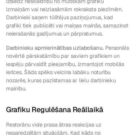
izslēdz neskaidrību no mutiskām grafiku 
izmaiņām vai neizlasāmām rokraksta piezīmēm. 
Darbinieki saņem tūlītējus paziņojumus, kad 
grafiki tiek publicēti vai maiņas mainās, samazinot 
neierašanās gadījumus un pārpratumus.
Darbinieku apmierinātības uzlabošanu.
 Personāls 
novērtē pārskatāmību par saviem grafikiem un 
iespēju pārvaldīt pieejamību, izmantojot mobilās 
ierīces. Šāds spēks veicina labāku noturību 
nozarēs, kuras pazīstamas ar lielu darbinieku 
mainību.
Grafiku Regulēšana Reāllaikā
Restorānu vide prasa ātras reakcijas uz 
neparedzētām situācijām. Kad kāds no 