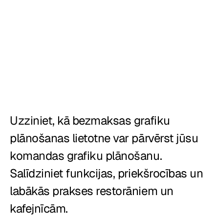
Izveidots priekš
Restorāni
Krogi
Maiznīcas
Ēdināšana
Uzziniet, kā bezmaksas grafiku 
Picērijas
plānošanas lietotne var pārvērst jūsu 
Cenas
komandas grafiku plānošanu. 
Salīdziniet funkcijas, priekšrocības un 
labākās prakses restorāniem un 
kafejnīcām.