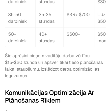
darbinieki
stundas
$300/
35-50 
25-35 
$375-$700
Līdz 
darbinieki
stundas
$500/
50+ 
40+ 
$600+
$500+ 
darbinieki
stundas
month
Šie aprēķini pieņem vadītāju darba vērtību 
$15-$20 stundā un apsver tikai tiešo plānošanas 
laika ietaupījumu, izslēdzot darba optimizācijas 
ieguvumus.
Komunikācijas Optimizācija Ar 
Plānošanas Rīkiem