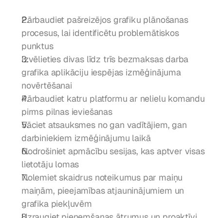
Pārbaudiet pašreizējos grafiku plānošanas 
procesus, lai identificētu problemātiskos 
punktus
Izvēlieties divas līdz trīs bezmaksas darba 
grafika aplikāciju iespējas izmēģinājuma 
novērtēšanai
Pārbaudiet katru platformu ar nelielu komandu 
pirms pilnas ieviešanas
Vāciet atsauksmes no gan vadītājiem, gan 
darbiniekiem izmēģinājumu laikā
Nodrošiniet apmācību sesijas, kas aptver visas 
lietotāju lomas
Nolemiet skaidrus noteikumus par maiņu 
maiņām, pieejamības atjauninājumiem un 
grafika piekļuvēm
Uzraugiet pieņemšanas ātrumus un proaktīvi 