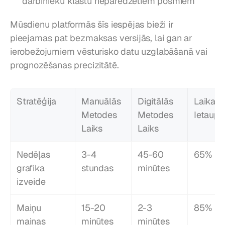
darbinieku klāstu neparedzētiem posmiem
Mūsdienu platformās šīs iespējas bieži ir 
pieejamas pat bezmaksas versijās, lai gan ar 
ierobežojumiem vēsturisko datu uzglabāšanā vai 
prognozēšanas precizitātē.
Stratēģija
Manuālās 
Digitālās 
Laika 
Metodes 
Metodes 
Ietaupī
Laiks
Laiks
Nedēļas 
3-4 
45-60 
65%
grafika 
stundas
minūtes
izveide
Maiņu 
15-20 
2-3 
85%
maiņas 
minūtes 
minūtes 