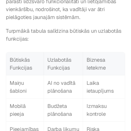
parasti līdzsvaro funkcionalitāti un lietojamības 
vienkāršību, nodrošinot, ka vadītāji var ātri 
pielāgoties jaunajām sistēmām.
Turpmākā tabula salīdzina būtiskās un uzlabotās 
funkcijas:
Būtiskās 
Uzlabotās 
Biznesa 
Funkcijas
Funkcijas
Ietekme
Maiņu 
AI no vadītā 
Laika 
šabloni
plānošana
ietaupījums
Mobilā 
Budžeta 
Izmaksu 
pieeja
plānošana
kontrole
Pieejamības 
Darba likumu 
Riska 