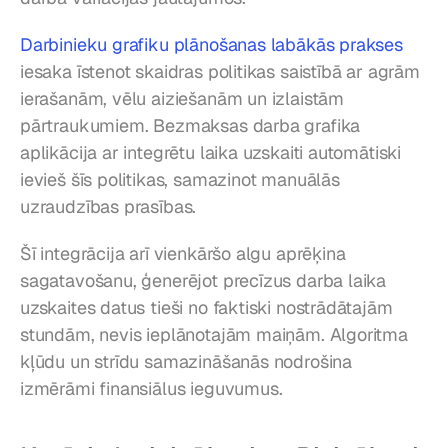
Darbinieku grafiku plānošanas labākās prakses
iesaka īstenot skaidras politikas saistībā ar agrām 
ierašanām, vēlu aiziešanām un izlaistām 
pārtraukumiem. Bezmaksas darba grafika 
aplikācija ar integrētu laika uzskaiti automātiski 
ievieš šīs politikas, samazinot manuālās 
uzraudzības prasības.
Šī integrācija arī vienkāršo algu aprēķina 
sagatavošanu, ģenerējot precīzus darba laika 
uzskaites datus tieši no faktiski nostrādātajām 
stundām, nevis ieplānotajām maiņām. Algoritma 
kļūdu un strīdu samazināšanās nodrošina 
izmērāmi finansiālus ieguvumus.