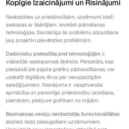
Kopīgie Izaicinājumi un Risinājumi
Neskatoties uz priekšrocībām, uzņēmumi bieži 
sastopas ar šķēršļiem, ieviešot plānošanas 
tehnoloģijas. Savlaicīga šo problēmu atpazīšana 
ļauj proaktīvi pievērsties problēmām.
Darbinieku pretestība pret tehnoloģijām
 ir 
visbiežāk sastopamais šķērslis. Personāls, kas 
pieraduši pie papīra grafiku pārbaudīšanas, var 
uzskatīt digitālos rīkus par nevajadzīgām 
sarežģījumiem. Risinājums ir visaptveroša 
apmācība un personīgo priekšrocību izcelšana, 
piemēram, piekļuve grafikam no mājām.
Bezmaksas versiju ierobežotās funkcionalitātes
dažreiz liedz pieaugošiem uzņēmumiem. 