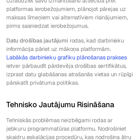
Uzraudziet savu izmantošanu attiecībā pret 
platformas ierobežojumiem, plānojot pārejas uz 
maksas līmeņiem vai alternatīviem risinājumiem, 
pirms sasniedzat ierobežojumus.
Datu drošības jautājumi
 rodas, kad darbinieku 
informācija pāriet uz mākoņa platformām. 
Labākās darbinieku grafiku plānošanas prakses
ietver pārbaudīt pārdevēja drošības sertifikātus, 
izprast datu glabāšanas atrašanās vietas un rūpīgi 
pārskatīt privātuma politikas.
Tehnisko Jautājumu Risināšana
Tehniskās problēmas neizbēgami rodas ar 
jebkuru programmatūras platformu. Nodrošiniet 
skaidru eskalācijas procedūru, kas nodrošina ātru 