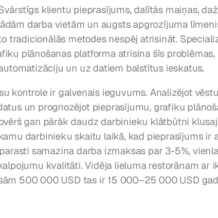
vārstīgs klientu pieprasījums, dalītās maiņas, daž
dām darba vietām un augsts apgrozījuma līmenis
ko tradicionālās metodes nespēj atrisināt. Specializ
iku plānošanas platforma atrisina šīs problēmas, 
 automatizāciju un uz datiem balstītus ieskatus.
u kontrole ir galvenais ieguvums. Analizējot vēstu
atus un prognozējot pieprasījumu, grafiku plānoš
ovērš gan pārāk daudz darbinieku klātbūtni klusajos
amu darbinieku skaitu laikā, kad pieprasījums ir au
 parasti samazina darba izmaksas par 3-5%, vienla
kalpojumu kvalitāti. Vidēja lieluma restorānam ar 
sām 500 000 USD tas ir 15 000–25 000 USD gad