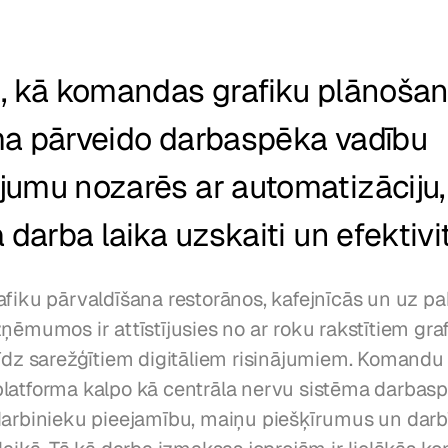
t, kā komandas grafiku plānošan
ma pārveido darbaspēka vadību 
umu nozarēs ar automatizāciju, 
a darba laika uzskaiti un efektivit
afiku pārvaldīšana restorānos, kafejnīcās un uz p
ņēmumos ir attīstījusies no ar roku rakstītiem gra
līdz sarežģītiem digitāliem risinājumiem. Komandu 
latforma kalpo kā centrāla nervu sistēma darbaspē
darbinieku pieejamību, maiņu piešķīrumus un darb