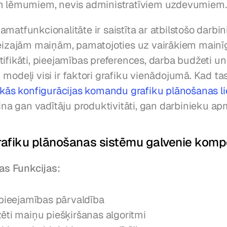
em lēmumiem, nevis administratīviem uzdevumiem.
matfunkcionalitāte ir saistīta ar atbilstošo darbin
reizajām maiņām, pamatojoties uz vairākiem mainīg
ifikāti, pieejamības preferences, darba budžeti un 
modeļi visi ir faktori grafiku vienādojumā. Kad tas 
kās konfigurācijas komandu grafiku plānošanas l
lina gan vadītāju produktivitāti, gan darbinieku ap
rafiku plānošanas sistēmu galvenie komp
s Funkcijas:
 pieejamības pārvaldība
ēti maiņu piešķiršanas algoritmi