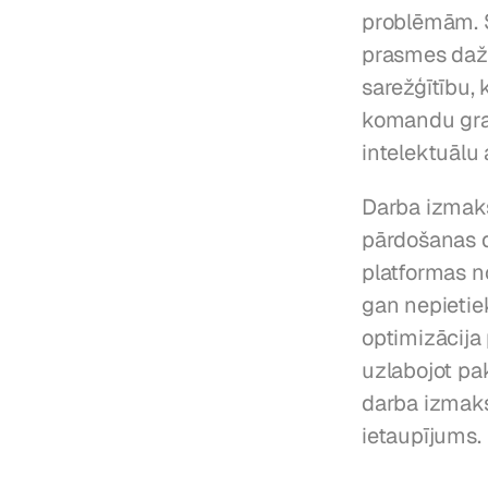
problēmām. S
prasmes dažā
sarežģītību, 
komandu graf
intelektuālu
Darba izmaks
pārdošanas d
platformas n
gan nepietiek
optimizācija
uzlabojot pa
darba izmak
ietaupījums.