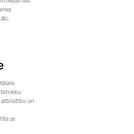
ntrolējamās 
nas 
ti, 
e
ālais 
binieku 
tbilstību un 
īts ar 
 