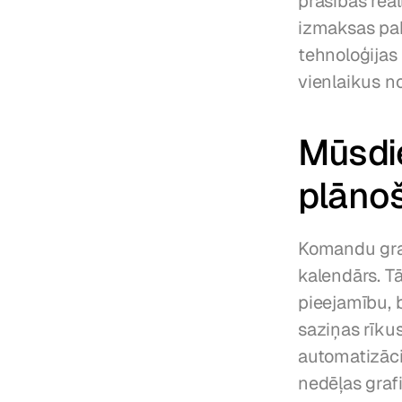
prasības reāl
izmaksas pa
tehnoloģijas i
vienlaikus n
Mūsdi
plānoš
Komandu grafi
kalendārs. T
pieejamību, 
saziņas rīku
automatizācij
nedēļas grafi