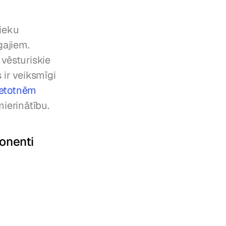
ieku 
ajiem. 
vēsturiskie 
ir veiksmīgi 
ietotnēm
mierinātību.
onenti