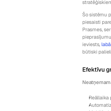
stratēģiski
Šo sistēmu pa
piesaisti pa
Prasmes, sert
pieprasījumu 
ieviests, 
labā
būtiski palie
Efektīvu g
Neatņemama
Reāllaika
Automatiz