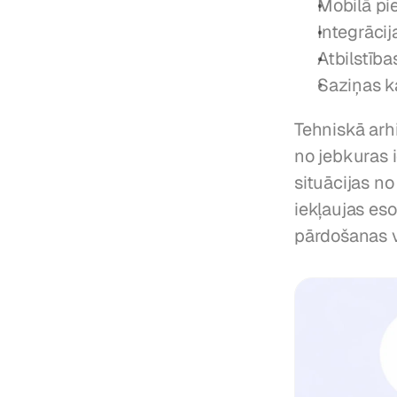
Mobilā pi
Integrācij
Atbilstīb
Saziņas k
Tehniskā arhi
no jebkuras i
situācijas no
iekļaujas es
pārdošanas 