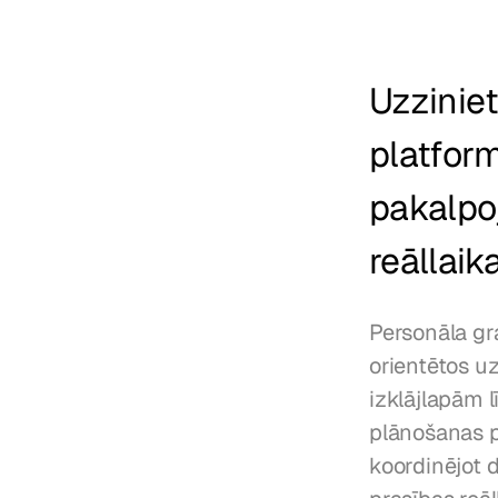
Uzzinie
platfor
pakalpoj
reāllaik
Personāla gr
orientētos uz
izklājlapām 
plānošanas p
koordinējot 