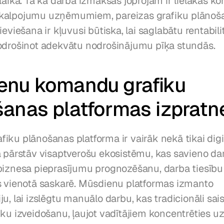
laikā. Tā kā darba izmaksas joprojām ir lielākās ko
kalpojumu uzņēmumiem, pareizas grafiku plānoša
eviešana ir kļuvusi būtiska, lai saglabātu rentabilitā
odrošinot adekvātu nodrošinājumu pīķa stundās.
enu komandu grafiku 
anas platformas izpratn
ku plānošanas platforma ir vairāk nekā tikai digit
ā pārstāv visaptverošu ekosistēmu, kas savieno dar
biznesa pieprasījumu prognozēšanu, darba tiesību a
s vienotā saskarē. Mūsdienu platformas izmanto 
u, lai izslēgtu manuālo darbu, kas tradicionāli saist
ku izveidošanu, ļaujot vadītājiem koncentrēties uz