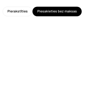
ge
Pierakstīties
Piesakieties bez maksas