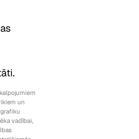
as 
āti.
akalpojumiem 
fikiem un 
grafiku 
ka vadībai, 
ības 