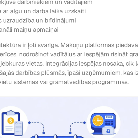
ekļuve darbiniekiem un vadītājiem
a ar algu un darba laika uzskaiti
as uzraudzība un brīdinājumi
anāli maiņu apmaiņai
tektūra ir ļoti svarīga. Mākoņu platformas piedāvā
erīces, nodrošinot vadītājus ar iespējām risināt gra
 jebkuras vietas. Integrācijas iespējas nosaka, cik l
ošajās darbības plūsmās, īpaši uzņēmumiem, kas i
vietu sistēmas vai grāmatvedības programmas.