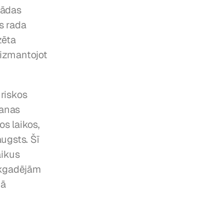
ādas 
 rada 
ēta 
izmantojot 
riskos 
anas 
 laikos, 
gsts. Šī 
ikus 
ikgadējām 
ā 