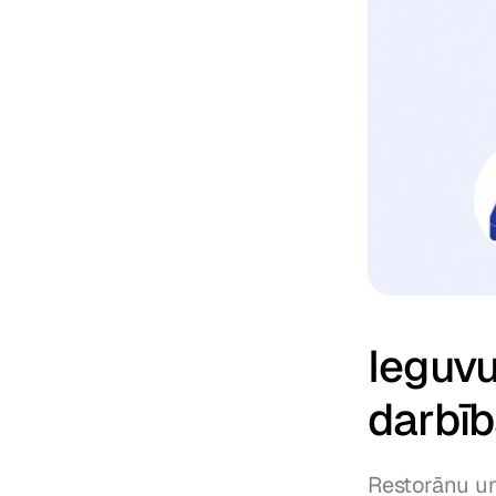
Ieguvu
darbī
Restorānu un