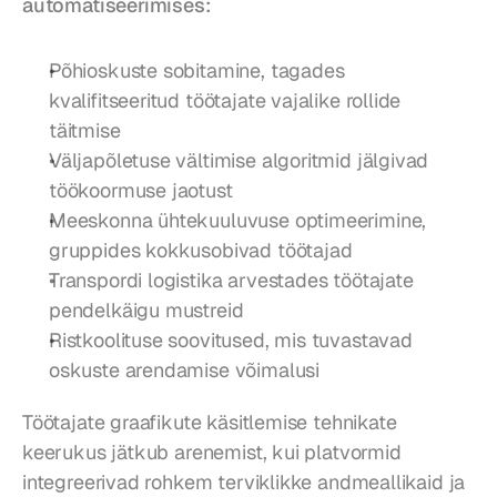
automatiseerimises:
Põhioskuste sobitamine, tagades 
kvalifitseeritud töötajate vajalike rollide 
täitmise
Väljapõletuse vältimise algoritmid jälgivad 
töökoormuse jaotust
Meeskonna ühtekuuluvuse optimeerimine, 
gruppides kokkusobivad töötajad
Transpordi logistika arvestades töötajate 
pendelkäigu mustreid
Ristkoolituse soovitused, mis tuvastavad 
oskuste arendamise võimalusi
Töötajate graafikute käsitlemise tehnikate 
keerukus jätkub arenemist, kui platvormid 
integreerivad rohkem terviklikke andmeallikaid ja 