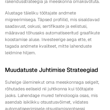
rakendusstrateegia ja meeskonna omaksvõtuta.
Alustage täieliku töötajate andmete 
migreerimisega. Täpsed profiilid, mis sisaldavad 
saadavust, oskusi, sertifikaate ja eelistusi, 
määravad tõhusaks automatiseeritud graafikute 
koostamise aluse. Investeerige aega ette, et 
tagada andmete kvaliteet, mitte lahenduste 
leidmine hiljem.
Muudatuste Juhtimise Strateegiad
Suhelge üleminekut oma meeskonnaga selgelt, 
rõhutades eeliseid nii juhtkonna kui töötajate 
jaoks. Lahendage mured tehnoloogia osas, mis 
asendab isiklikku otsustusvõimet, viidates 
automatiseerimisele otsustamisprotsessi 