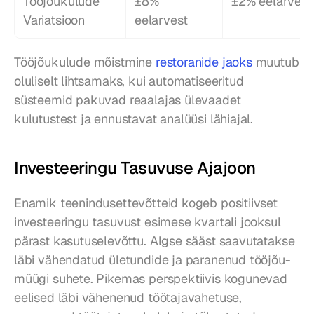
Tööjõukulude 
±8% 
±2% eelarvest
Variatsioon
eelarvest
Tööjõukulude mõistmine 
restoranide jaoks
 muutub 
oluliselt lihtsamaks, kui automatiseeritud 
süsteemid pakuvad reaalajas ülevaadet 
kulutustest ja ennustavat analüüsi lähiajal.
Investeeringu Tasuvuse Ajajoon
Enamik teenindusettevõtteid kogeb positiivset 
investeeringu tasuvust esimese kvartali jooksul 
pärast kasutuselevõttu. Algse sääst saavutatakse 
läbi vähendatud ületundide ja paranenud tööjõu-
müügi suhete. Pikemas perspektiivis kogunevad 
eelised läbi vähenenud töötajavahetuse, 