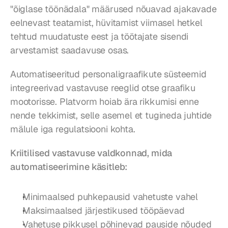
"õiglase töönädala" määrused nõuavad ajakavade 
eelnevast teatamist, hüvitamist viimasel hetkel 
tehtud muudatuste eest ja töötajate sisendi 
arvestamist saadavuse osas.
Automatiseeritud personaligraafikute süsteemid 
integreerivad vastavuse reeglid otse graafiku 
mootorisse. Platvorm hoiab ära rikkumisi enne 
nende tekkimist, selle asemel et tugineda juhtide 
mälule iga regulatsiooni kohta.
Kriitilised vastavuse valdkonnad, mida 
automatiseerimine käsitleb:
Minimaalsed puhkepausid vahetuste vahel
Maksimaalsed järjestikused tööpäevad
Vahetuse pikkusel põhinevad pauside nõuded