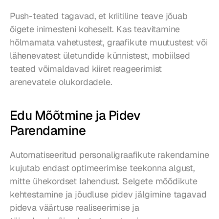
Push-teated tagavad, et kriitiline teave jõuab 
õigete inimesteni koheselt. Kas teavitamine 
hõlmamata vahetustest, graafikute muutustest või 
lähenevatest ületundide künnistest, mobiilsed 
teated võimaldavad kiiret reageerimist 
arenevatele olukordadele.
Edu Mõõtmine ja Pidev 
Parendamine
Automatiseeritud personaligraafikute rakendamine 
kujutab endast optimeerimise teekonna algust, 
mitte ühekordset lahendust. Selgete mõõdikute 
kehtestamine ja jõudluse pidev jälgimine tagavad 
pideva väärtuse realiseerimise ja 