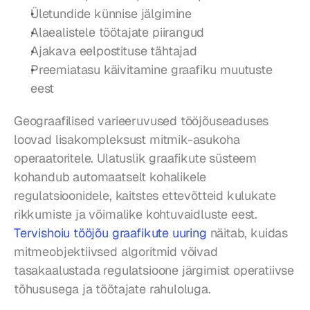
Ületundide künnise jälgimine
Alaealistele töötajate piirangud
Ajakava eelpostituse tähtajad
Preemiatasu käivitamine graafiku muutuste 
eest
Geograafilised varieeruvused tööjõuseaduses 
loovad lisakompleksust mitmik-asukoha 
operaatoritele. Ulatuslik graafikute süsteem 
kohandub automaatselt kohalikele 
regulatsioonidele, kaitstes ettevõtteid kulukate 
rikkumiste ja võimalike kohtuvaidluste eest. 
Tervishoiu tööjõu graafikute uuring
 näitab, kuidas 
mitmeobjektiivsed algoritmid võivad 
tasakaalustada regulatsioone järgimist operatiivse 
tõhususega ja töötajate rahuloluga.