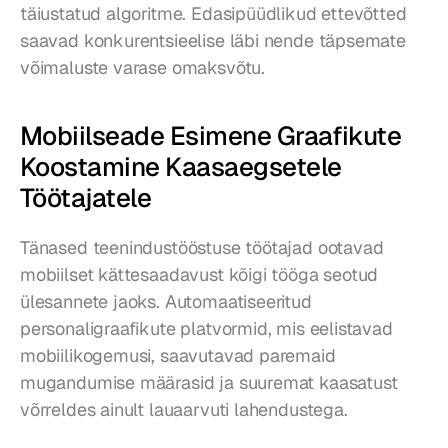
täiustatud algoritme. Edasipüüdlikud ettevõtted 
saavad konkurentsieelise läbi nende täpsemate 
võimaluste varase omaksvõtu.
Mobiilseade Esimene Graafikute 
Koostamine Kaasaegsetele 
Töötajatele
Tänased teenindustööstuse töötajad ootavad 
mobiilset kättesaadavust kõigi tööga seotud 
ülesannete jaoks. Automaatiseeritud 
personaligraafikute platvormid, mis eelistavad 
mobiilikogemusi, saavutavad paremaid 
mugandumise määrasid ja suuremat kaasatust 
võrreldes ainult lauaarvuti lahendustega.