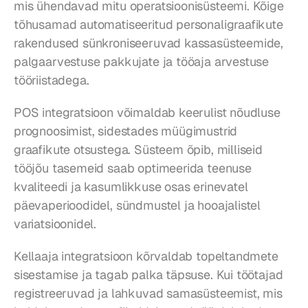
mis ühendavad mitu operatsioonisüsteemi. Kõige 
tõhusamad automatiseeritud personaligraafikute 
rakendused sünkroniseeruvad kassasüsteemide, 
palgaarvestuse pakkujate ja tööaja arvestuse 
tööriistadega.
POS integratsioon võimaldab keerulist nõudluse 
prognoosimist, sidestades müügimustrid 
graafikute otsustega. Süsteem õpib, milliseid 
tööjõu tasemeid saab optimeerida teenuse 
kvaliteedi ja kasumlikkuse osas erinevatel 
päevaperioodidel, sündmustel ja hooajalistel 
variatsioonidel.
Kellaaja integratsioon kõrvaldab topeltandmete 
sisestamise ja tagab palka täpsuse. Kui töötajad 
registreeruvad ja lahkuvad samasüsteemist, mis 