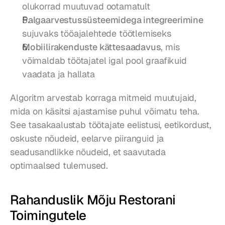
olukorrad muutuvad ootamatult
Palgaarvestussüsteemidega integreerimine
sujuvaks tööajalehtede töötlemiseks
Mobiilirakenduste kättesaadavus
, mis 
võimaldab töötajatel igal pool graafikuid 
vaadata ja hallata
Algoritm arvestab korraga mitmeid muutujaid, 
mida on käsitsi ajastamise puhul võimatu teha. 
See tasakaalustab töötajate eelistusi, eetikordust, 
oskuste nõudeid, eelarve piiranguid ja 
seadusandlikke nõudeid, et saavutada 
optimaalsed tulemused.
Rahanduslik Mõju Restorani 
Toimingutele