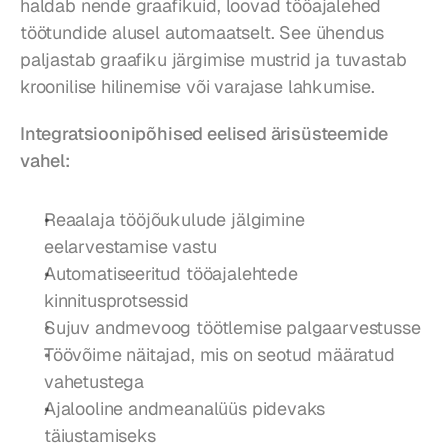
haldab nende graafikuid, loovad tööajalehed 
töötundide alusel automaatselt. See ühendus 
paljastab graafiku järgimise mustrid ja tuvastab 
kroonilise hilinemise või varajase lahkumise.
Integratsioonipõhised eelised ärisüsteemide 
vahel:
Reaalaja tööjõukulude jälgimine 
eelarvestamise vastu
Automatiseeritud tööajalehtede 
kinnitusprotsessid
Sujuv andmevoog töötlemise palgaarvestusse
Töövõime näitajad, mis on seotud määratud 
vahetustega
Ajalooline andmeanalüüs pidevaks 
täiustamiseks