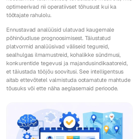
optimeerivad nii operatiivset tõhusust kui ka 
töötajate rahulolu.
Ennustavad analüüsid ulatuvad kaugemale 
põhinõudluse prognoosimisest. Täiustatud 
platvormid analüüsivad väliseid tegureid, 
sealhulgas ilmamustreid, kohalikke sündmusi, 
konkurentide tegevusi ja majandusindikaatoreid, 
et täiustada tööjõu soovitusi. See intelligentsus 
aitab ettevõtetel valmistuda ootamatute mahtude 
tõusuks või ette näha aeglasemaid perioode.