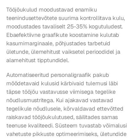
Tööjõukulud moodustavad enamiku 
teenindusettevõtete suurima kontrollitava kulu, 
moodustades tavaliselt 25-35% kogutuludest. 
Ebaefektiivne graafikute koostamine kulutab 
kasumimarginaale, põhjustades tarbetuid 
ületunde, ülemehitust vaiksetel perioodidel ja 
alamehitust tipptundidel.
Automatiseeritud personaligraafik pakub 
mõõdetavaid kulusid kärbivaid tulemusi läbi 
täpse tööjõu vastavusse viimisega tegelike 
nõudlusmustritega. Kui ajakavad vastavad 
tegelikule nõudlusele, kõrvaldavad ettevõtted 
raiskavad tööjõukulutused, säilitades samas 
teenuse kvaliteedi. Süsteem tuvastab võimalusi 
vahetuste pikkuste optimeerimiseks, ületundide 