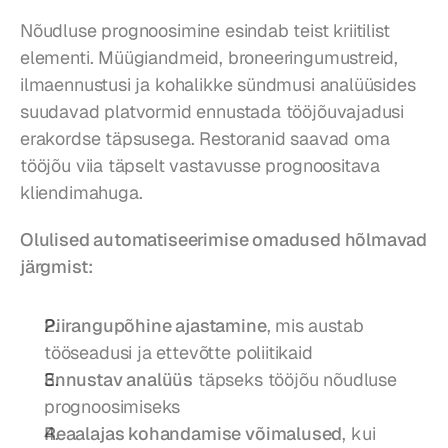
Nõudluse prognoosimine esindab teist kriitilist 
elementi. Müügiandmeid, broneeringumustreid, 
ilmaennustusi ja kohalikke sündmusi analüüsides 
suudavad platvormid ennustada tööjõuvajadusi 
erakordse täpsusega. Restoranid saavad oma 
tööjõu viia täpselt vastavusse prognoositava 
kliendimahuga.
Olulised automatiseerimise omadused hõlmavad 
järgmist:
Piirangupõhine ajastamine
, mis austab 
tööseadusi ja ettevõtte poliitikaid
Ennustav analüüs
 täpseks tööjõu nõudluse 
prognoosimiseks
Reaalajas kohandamise võimalused
, kui 