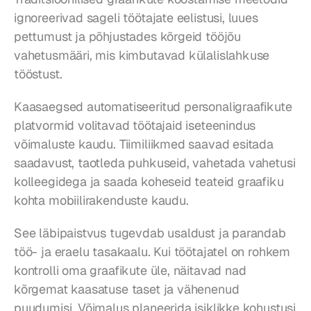
ignoreerivad sageli töötajate eelistusi, luues 
pettumust ja põhjustades kõrgeid tööjõu 
vahetusmääri, mis kimbutavad külalislahkuse 
tööstust.
Kaasaegsed automatiseeritud personaligraafikute 
platvormid volitavad töötajaid iseteenindus 
võimaluste kaudu. Tiimiliikmed saavad esitada 
saadavust, taotleda puhkuseid, vahetada vahetusi 
kolleegidega ja saada koheseid teateid graafiku 
kohta mobiilirakenduste kaudu.
See läbipaistvus tugevdab usaldust ja parandab 
töö- ja eraelu tasakaalu. Kui töötajatel on rohkem 
kontrolli oma graafikute üle, näitavad nad 
kõrgemat kaasatuse taset ja vähenenud 
puudumisi. Võimalus planeerida isiklikke kohustusi 