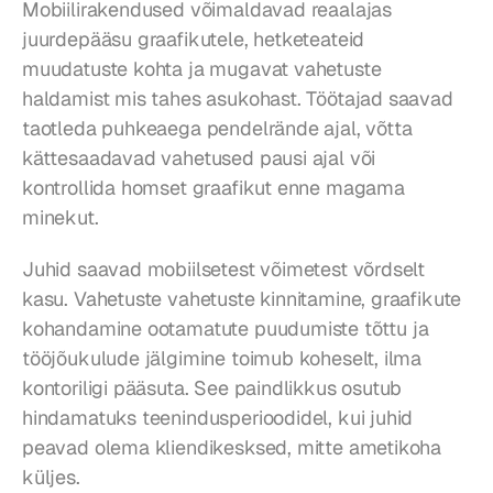
Mobiilirakendused võimaldavad reaalajas 
juurdepääsu graafikutele, hetketeateid 
muudatuste kohta ja mugavat vahetuste 
haldamist mis tahes asukohast. Töötajad saavad 
taotleda puhkeaega pendelrände ajal, võtta 
kättesaadavad vahetused pausi ajal või 
kontrollida homset graafikut enne magama 
minekut.
Juhid saavad mobiilsetest võimetest võrdselt 
kasu. Vahetuste vahetuste kinnitamine, graafikute 
kohandamine ootamatute puudumiste tõttu ja 
tööjõukulude jälgimine toimub koheselt, ilma 
kontoriligi pääsuta. See paindlikkus osutub 
hindamatuks teenindusperioodidel, kui juhid 
peavad olema kliendikesksed, mitte ametikoha 
küljes.