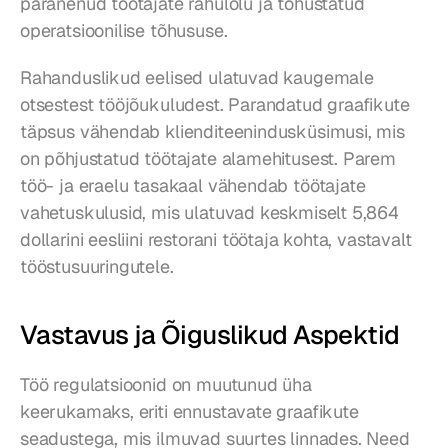
paranenud töötajate rahulolu ja tõhustatud 
operatsioonilise tõhususe.
Rahanduslikud eelised ulatuvad kaugemale 
otsestest tööjõukuludest. Parandatud graafikute 
täpsus vähendab klienditeenindusküsimusi, mis 
on põhjustatud töötajate alamehitusest. Parem 
töö- ja eraelu tasakaal vähendab töötajate 
vahetuskulusid, mis ulatuvad keskmiselt 5,864 
dollarini eesliini restorani töötaja kohta, vastavalt 
tööstusuuringutele.
Vastavus ja Õiguslikud Aspektid
Töö regulatsioonid on muutunud üha 
keerukamaks, eriti ennustavate graafikute 
seadustega, mis ilmuvad suurtes linnades. Need 