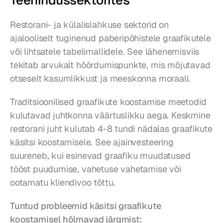
Teenindussektorites
Restorani- ja külalislahkuse sektorid on 
ajalooliselt tuginenud paberipõhistele graafikutele 
või lihtsatele tabelimallidele. See lähenemisviis 
tekitab arvukalt hõõrdumispunkte, mis mõjutavad 
otseselt kasumlikkust ja meeskonna moraali.
Traditsioonilised graafikute koostamise meetodid 
kulutavad juhtkonna väärtuslikku aega. Keskmine 
restorani juht kulutab 4-8 tundi nädalas graafikute 
käsitsi koostamisele. See ajainvesteering 
suureneb, kui esinevad graafiku muudatused 
tööst puudumise, vahetuse vahetamise või 
ootamatu kliendivoo tõttu.
Tuntud probleemid käsitsi graafikute 
koostamisel hõlmavad järgmist: