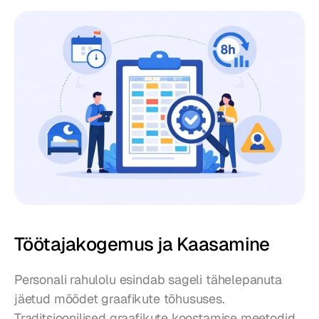
Töötajakogemus ja Kaasamine
Personali rahulolu esindab sageli tähelepanuta 
jäetud mõõdet graafikute tõhususes. 
Traditsioonilised graafikute koostamise meetodid 