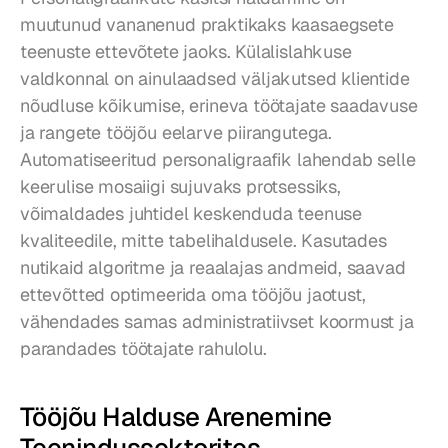
muutunud vananenud praktikaks kaasaegsete 
teenuste ettevõtete jaoks. Külalislahkuse 
valdkonnal on ainulaadsed väljakutsed klientide 
nõudluse kõikumise, erineva töötajate saadavuse 
ja rangete tööjõu eelarve piirangutega. 
Automatiseeritud personaligraafik lahendab selle 
keerulise mosaiigi sujuvaks protsessiks, 
võimaldades juhtidel keskenduda teenuse 
kvaliteedile, mitte tabelihaldusele. Kasutades 
nutikaid algoritme ja reaalajas andmeid, saavad 
ettevõtted optimeerida oma tööjõu jaotust, 
vähendades samas administratiivset koormust ja 
parandades töötajate rahulolu.
Tööjõu Halduse Arenemine 