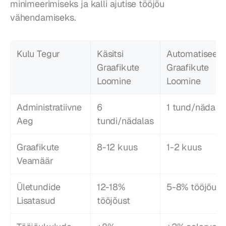
minimeerimiseks ja kalli ajutise tööjõu 
vähendamiseks.
Kulu Tegur
Käsitsi 
Automatiseerit
Graafikute 
Graafikute 
Loomine
Loomine
Administratiivne 
6 
1 tund/nädala
Aeg
tundi/nädalas
Graafikute 
8-12 kuus
1-2 kuus
Veamäär
Ületundide 
12-18% 
5-8% tööjõust
Lisatasud
tööjõust