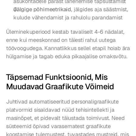
asukohtadele pärast lähenemise täpsustamist
Jälgige põhimeetrikaid
, jälgides aja säästmist, 
kulude vähendamist ja rahulolu parandamist
Üleminekuperiood kestab tavaliselt 4-6 nädalat, 
enne kui meeskonnad on täiesti rahul uutega 
töövoogudega. Kannatlikkus sellel etapil hoiab ära 
hülgamise ja tagab eduka pikaajalise omaksvõtu.
Täpsemad Funktsioonid, Mis 
Muudavad Graafikute Võimeid
Juhtivad automatiseeritud personaligraafikute 
platvormid sisaldavad nüüd tehisintellekti ja 
masinõpet, et pidevalt täiustada toimivust. Need 
süsteemid õpivad varasematest graafikute 
koostamise tulemustest, tuvastades mustreid, mis 