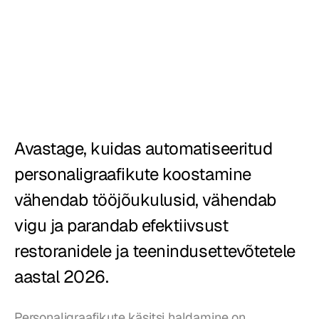
Loodud
Restoranid
Kõrtsid
Pagariärid
Toitlustus
Avastage, kuidas automatiseeritud 
personaligraafikute koostamine 
Pizzeriad
vähendab tööjõukulusid, vähendab 
Hinnad
vigu ja parandab efektiivsust 
restoranidele ja teenindusettevõtetele 
aastal 2026.
Personaligraafikute käsitsi haldamine on 