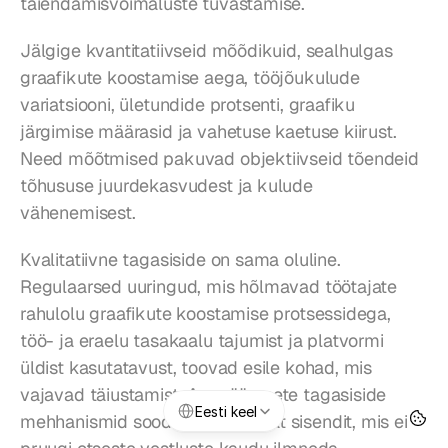
täiendamisvõimaluste tuvastamise.
Jälgige kvantitatiivseid mõõdikuid, sealhulgas 
graafikute koostamise aega, tööjõukulude 
variatsiooni, ületundide protsenti, graafiku 
järgimise määrasid ja vahetuse kaetuse kiirust. 
Need mõõtmised pakuvad objektiivseid tõendeid 
tõhususe juurdekasvudest ja kulude 
vähenemisest.
Kvalitatiivne tagasiside on sama oluline. 
Regulaarsed uuringud, mis hõlmavad töötajate 
rahulolu graafikute koostamise protsessidega, 
töö- ja eraelu tasakaalu tajumist ja platvormi 
üldist kasutatavust, toovad esile kohad, mis 
vajavad täiustamist. Anonüümsete tagasiside 
Select Language
Eesti keel
mehhanismid soodustavad ausat sisendit, mis ei 