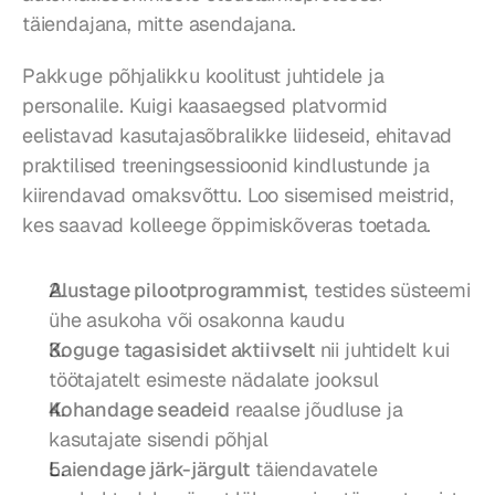
täiendajana, mitte asendajana.
Pakkuge põhjalikku koolitust juhtidele ja 
personalile. Kuigi kaasaegsed platvormid 
eelistavad kasutajasõbralikke liideseid, ehitavad 
praktilised treeningsessioonid kindlustunde ja 
kiirendavad omaksvõttu. Loo sisemised meistrid, 
kes saavad kolleege õppimiskõveras toetada.
Alustage pilootprogrammist
, testides süsteemi 
ühe asukoha või osakonna kaudu
Koguge tagasisidet aktiivselt
 nii juhtidelt kui 
töötajatelt esimeste nädalate jooksul
Kohandage seadeid
 reaalse jõudluse ja 
kasutajate sisendi põhjal
Laiendage järk-järgult
 täiendavatele 