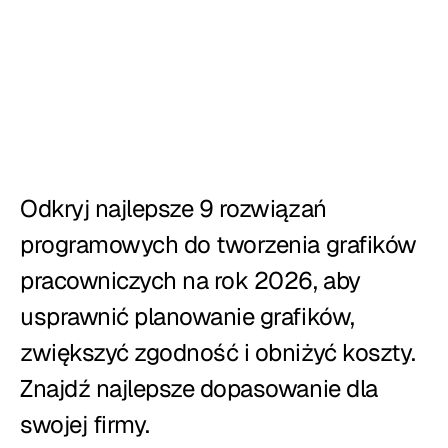
Restauracje
Puby
Piekarnie
Serwis cateringowy
Odkryj najlepsze 9 rozwiązań 
Pizzerie
programowych do tworzenia grafików 
pracowniczych na rok 2026, aby 
Cennik
usprawnić planowanie grafików, 
zwiększyć zgodność i obniżyć koszty. 
Znajdź najlepsze dopasowanie dla 
swojej firmy.