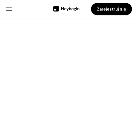
Zarejestruj się
Wybierz język
Angielski
Funkcje
Powrót do Blog
Planowanie grafików
Ewidencja czasu pracy
Raporty
Aplikacja Mobilna
Inteligentny Kiosk
Stworzony dla