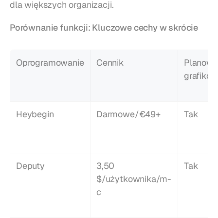
dla większych organizacji.
Porównanie funkcji: Kluczowe cechy w skrócie
Oprogramowanie
Cennik
Planowan
grafikó
Heybegin
Darmowe/€49+
Tak
Deputy
3,50 
Tak
$/użytkownika/m-
c