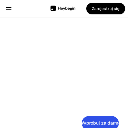
Zarejestruj się
Wybierz język
Angielski
Funkcje
Planowanie grafików
4.8
Uwielbiane przez klientów
Ewidencja czasu pracy
Raporty
Aplikacja Mobilna
Inteligentny Kiosk
Dla
Kierownika
Wypróbuj za darmo
Stworzony dla