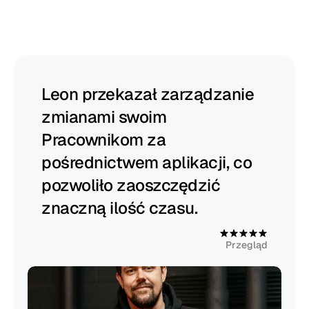
Heybegin
pomaga
kierownikom
się
rozwijać
Leon przekazał zarządzanie 
zmianami swoim 
Pracownikom za 
pośrednictwem aplikacji, co 
pozwoliło zaoszczędzić 
znaczną ilość czasu.
4
.
9
Przegląd