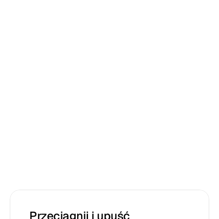
Lisa
Edward
Przeciągnij i upuść 