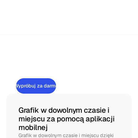
Aktualizuj i zarządzaj grafikami w podróży z naszą 
łatwą w obsłudze aplikacją mobilną. Zachowaj kontrolę, 
gdziekolwiek zaprowadzi Cię praca.
Twórz
grafiki
szybko
i
utrzymuj
je
elastyczne.
Wypróbuj za darmo
Grafik w dowolnym czasie i 
miejscu za pomocą aplikacji 
mobilnej
Grafik w dowolnym czasie i miejscu dzięki 